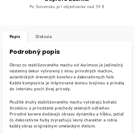
Po Slovensku pri objednávke nad 59 €
Popis
Diskusia
Podrobný popis
Obraz zo stabilizovaného machu od Aurimoss je jedinečný
nástenný dekor vytvorený z mixu prírodných machov,
autentických drevených koreňov a dekoratívnych húb.
Každá kompozícia je inšpirovaná lesnou krajinou a prináša
do interiéru pocit živej prírody.
Použité druhy stabilizovaného machu vytvárajú bohatú
štruktúru a prirodzené prechody zelených odtieňov.
Prírodné korene dodávajú obrazu dynamiku a hĺbku, zatiaľ
čo dekoratívne huby zvýrazňujú lesný charakter a robia
každý obraz originálnym umeleckým dielom.