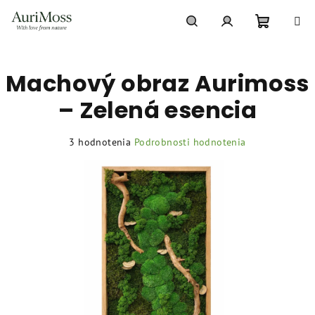
Prejsť
na
obsah
Nákupn
Hľadať
Prihlásenie
Machový obraz Aurimoss
košík
– Zelená esencia
Priemerné
3 hodnotenia
Podrobnosti hodnotenia
hodnotenie
produktu
je
5,0
z
5
hviezdičiek.