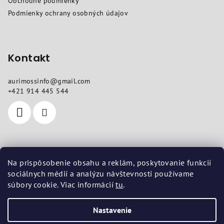
Obchodné podmienky
i
Podmienky ochrany osobných údajov
e
Kontakt
aurimossinfo
@
gmail.com
+421 914 445 544
Kde nás nájdete
Na prispôsobenie obsahu a reklám, poskytovanie funkcií
sociálnych médií a analýzu návštevnosti používame
Sídlo
: Sokolovská 10, Košice 04011
súbory cookie. Viac informácií
tu
.
Prevádzka
: Vojenská 14, Košice 04001
Nastavenie