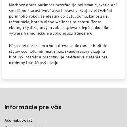
Machový obraz Aurimoss nevyžaduje polievanie, svetlo ani
špeciálnu starostlivosť a zachováva si svoj svieži vzhľad
po mnoho rokov. Je ideálny do bytu, domu, kancelárie,
reštaurácie, hotela alebo wellness priestoru. Tento
ekologický dizajnový prvok prispieva k lepšej akustike a
vytvára harmonickú a upokojujúcu atmosféru.
Nástenný obraz z machu a dreva sa dokonale hodí do
štýlov eco, loft, minimalizmus, škandinávsky dizajn a
biofilný interiér a predstavuje nadčasové riešenie pre
moderný interiérový dizajn.
Z
á
p
Informácie pre vás
ä
Ako nakupovať
t