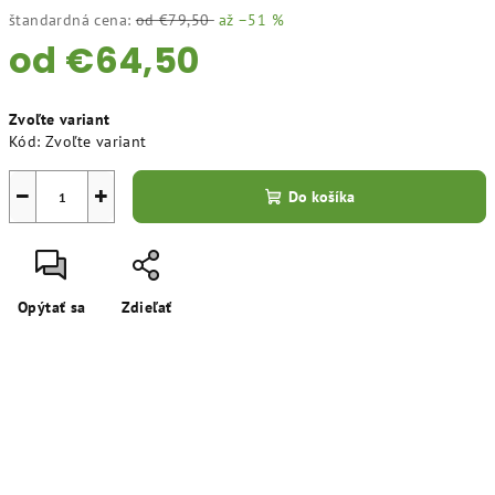
štandardná cena:
od €79,50
až –51 %
od
€64,50
Jednotková
Zvoľte variant
cena:
Kód:
Zvoľte variant
−
+
Do košíka
Opýtať sa
Zdieľať