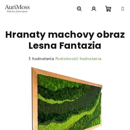
Prejsť
na
obsah
Nákupn
Hľadať
Prihlásenie
Hranaty machovy obraz
košík
Lesna Fantazia
Priemerné
3 hodnotenia
Podrobnosti hodnotenia
hodnotenie
produktu
je
5,0
z
5
hviezdičiek.