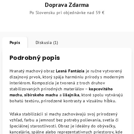
Doprava Zdarma
Po Slovensku pri objednávke nad 59 €
Popis
Diskusia (1)
Podrobný popis
Hranatý machový obraz
Lesná Fantázia
je ručne vytvorený
dizajnový prvok, ktorý spája harmóniu prírody s moderným
interiérom. Kompozícia je tvorená z troch druhov
stabilizovaných prírodných materiálov –
kopcovitého
machu
,
sibírskeho machu
a
lišajníka
, ktoré spolu vytvárajú
bohatú textúru, prirodzené kontrasty a vizuálnu hĺbku.
Vďaka stabilizácii si machy zachovávajú svoj prirodzený
vzhľad, farbu a jemnosť bez potreby polievania, svetla či
špeciálnej starostlivosti. Obraz je ideálny do obývačky,
kancelárie, spálne alebo reprezentatívnych priestorov, kde