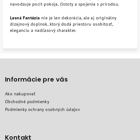
navodzuje pocit pokoja, čistoty a spojenia s prírodou.
Lesná Fantázia
nie je len dekorácia, ale aj originálny
dizajnový doplnok, ktorý dodá priestoru osobitosť,
eleganciu a nadčasový charakter.
Z
á
p
Informácie pre vás
ä
Ako nakupovať
t
Obchodné podmienky
i
Podmienky ochrany osobných údajov
e
Kontakt