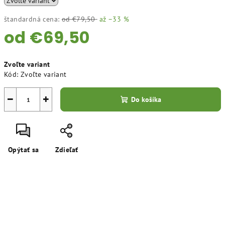
štandardná cena:
od €79,50
až –33 %
od
€69,50
Jednotková
Zvoľte variant
cena:
Kód:
Zvoľte variant
−
+
Do košíka
Opýtať sa
Zdieľať