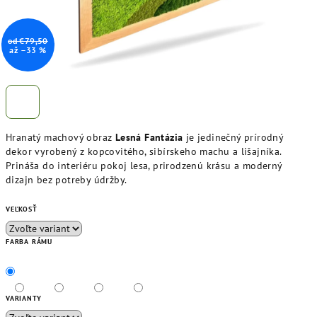
od €79,50
až –33 %
Hranatý machový obraz
Lesná Fantázia
je jedinečný prírodný
dekor vyrobený z kopcovitého, sibírskeho machu a lišajníka.
Prináša do interiéru pokoj lesa, prirodzenú krásu a moderný
dizajn bez potreby údržby.
VEĽKOSŤ
FARBA RÁMU
VARIANTY