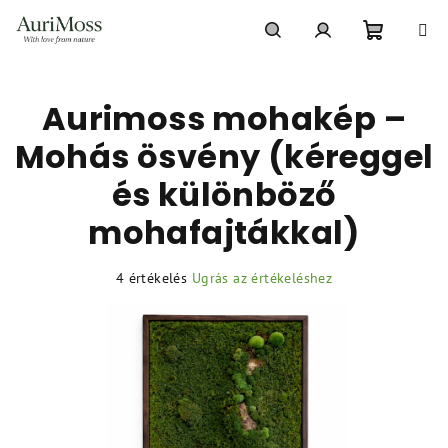
Ugrás
a
fő
Kosár
Keresés
Bejelentkezés
tartalomhoz
Aurimoss mohakép –
Mohás ösvény (kéreggel
és különböző
mohafajtákkal)
A
4 értékelés
Ugrás az értékeléshez
termék
átlagos
értékelése
5-
ből
5,0
csillag.