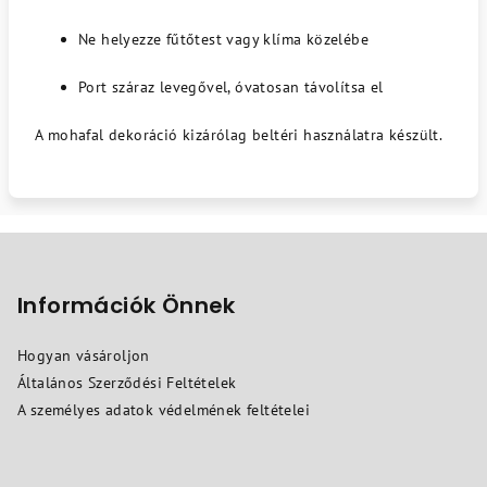
Ne helyezze fűtőtest vagy klíma közelébe
Port száraz levegővel, óvatosan távolítsa el
A mohafal dekoráció kizárólag beltéri használatra készült.
L
á
b
Információk Önnek
l
Hogyan vásároljon
é
Általános Szerződési Feltételek
c
A személyes adatok védelmének feltételei