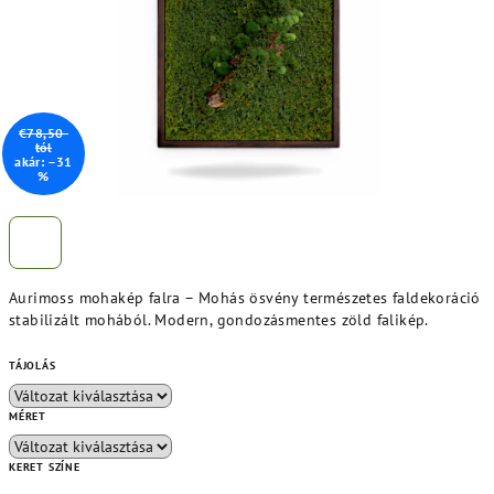
€78,50-
tól
akár: –31
%
Aurimoss mohakép falra – Mohás ösvény természetes faldekoráció
stabilizált mohából. Modern, gondozásmentes zöld falikép.
TÁJOLÁS
MÉRET
KERET SZÍNE