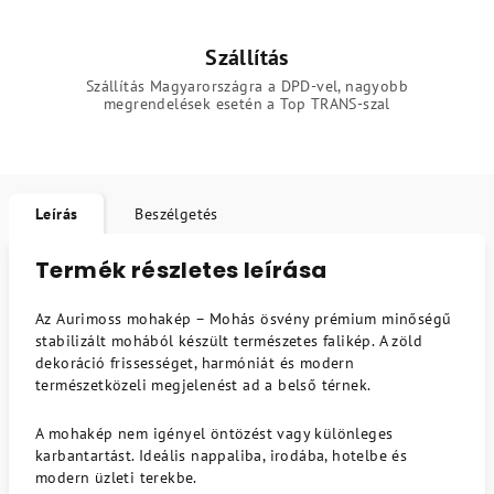
Szállítás
Szállítás Magyarországra a DPD-vel, nagyobb
megrendelések esetén a Top TRANS-szal
Leírás
Beszélgetés
Termék részletes leírása
Az Aurimoss mohakép – Mohás ösvény prémium minőségű
stabilizált mohából készült természetes falikép. A zöld
dekoráció frissességet, harmóniát és modern
természetközeli megjelenést ad a belső térnek.
A mohakép nem igényel öntözést vagy különleges
karbantartást. Ideális nappaliba, irodába, hotelbe és
modern üzleti terekbe.