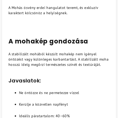
A Mohás ösvény erdei hangulatot teremt, és exkluzív
karaktert kölcsönöz a helyiségnek.
A mohakép gondozása
A stabilizált mohából készült mohakép nem igényel
öntözést vagy különleges karbantartást. A stabilizált moha
hosszú ideig megőrzi természetes színét és textúráját.
Javaslatok:
Ne öntözze és ne permetezze vízzel
Kerülje a közvetlen napfényt
Ideális páratartalom: 40–60%