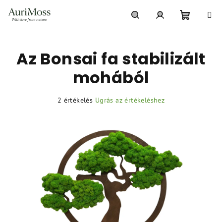
Ugrás
a
fő
Kosár
Keresés
Bejelentkezés
tartalomhoz
Az Bonsai fa stabilizált
mohából
A
2 értékelés
Ugrás az értékeléshez
termék
átlagos
értékelése
5-
ből
5,0
csillag.