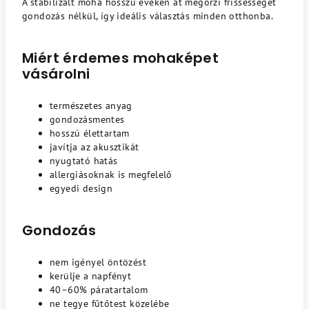
A stabilizált moha hosszú éveken át megőrzi frissességét
gondozás nélkül, így ideális választás minden otthonba.
Miért érdemes mohaképet
vásárolni
természetes anyag
gondozásmentes
hosszú élettartam
javítja az akusztikát
nyugtató hatás
allergiásoknak is megfelelő
egyedi design
Gondozás
nem igényel öntözést
kerülje a napfényt
40–60% páratartalom
ne tegye fűtőtest közelébe