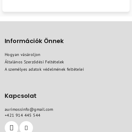
L
á
b
Információk Önnek
l
Hogyan vásároljon
é
Általános Szerződési Feltételek
c
A személyes adatok védelmének feltételei
Kapcsolat
aurimossinfo
@
gmail.com
+421 914 445 544