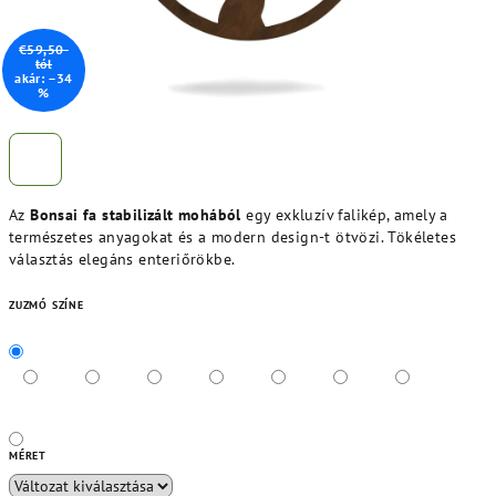
€59,50-
tól
akár: –34
%
Az
Bonsai fa stabilizált mohából
egy exkluzív falikép, amely a
természetes anyagokat és a modern design-t ötvözi. Tökéletes
választás elegáns enteriőrökbe.
ZUZMÓ SZÍNE
MÉRET