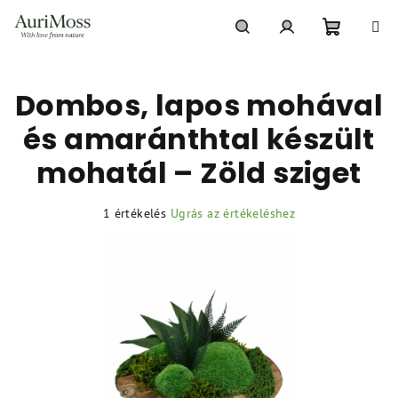
Ugrás
a
fő
Kosár
Keresés
Bejelentkezés
tartalomhoz
Dombos, lapos mohával
és amaránthtal készült
mohatál – Zöld sziget
A
1 értékelés
Ugrás az értékeléshez
termék
átlagos
értékelése
5-
ből
5,0
csillag.