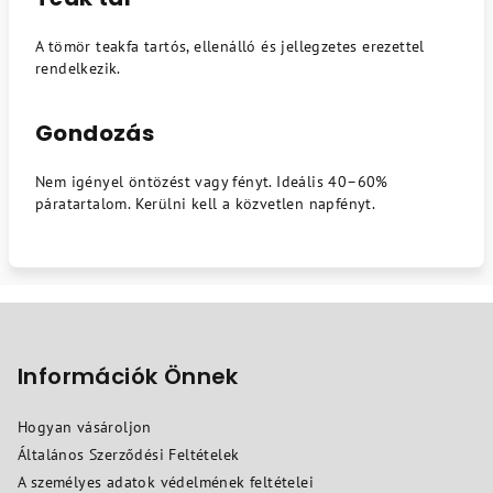
A tömör teakfa tartós, ellenálló és jellegzetes erezettel
rendelkezik.
Gondozás
Nem igényel öntözést vagy fényt. Ideális 40–60%
páratartalom. Kerülni kell a közvetlen napfényt.
L
á
b
Információk Önnek
l
Hogyan vásároljon
é
Általános Szerződési Feltételek
c
A személyes adatok védelmének feltételei