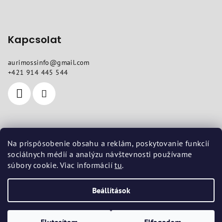
Kapcsolat
aurimossinfo
@
gmail.com
+421 914 445 544
Hol talál meg minket
Na prispôsobenie obsahu a reklám, poskytovanie funkcií
sociálnych médií a analýzu návštevnosti používame
Székhely
: Pod dubami 618/10, Liptovská Štiavnica 03401
súbory cookie. Viac informácií
tu
.
Telephely
: Vojenská 14, Košice 04001
Beállítások
Copyright 2026
aurimoss.sk
. Minden jog fenntartva.
Süti
beállítások szerkesztése