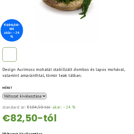
€104,50-
tól
akár: –24
%
Design Aurimoss mohatál stabilizált dombos és lapos mohával,
valamint amaránthtal, tömör teak tálban.
MÉRET
standard ár:
€104,50-tól
akár: –24 %
€82,50
-tól
Egységár: