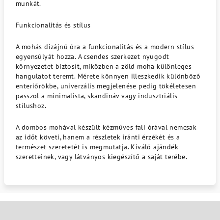
munkát.
Funkcionalitás és stílus
A mohás dizájnú óra a funkcionalitás és a modern stílus
egyensúlyát hozza. A csendes szerkezet nyugodt
környezetet biztosít, miközben a zöld moha különleges
hangulatot teremt. Mérete könnyen illeszkedik különböző
enteriőrökbe, univerzális megjelenése pedig tökéletesen
passzol a minimalista, skandináv vagy indusztriális
stílushoz.
A dombos mohával készült kézműves fali órával nemcsak
az időt követi, hanem a részletek iránti érzékét és a
természet szeretetét is megmutatja. Kiváló ajándék
szeretteinek, vagy látványos kiegészítő a saját terébe.
L