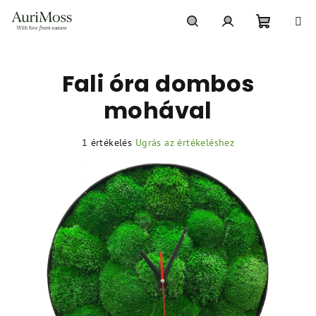
Ugrás
a
fő
Kosár
Keresés
Bejelentkezés
tartalomhoz
Fali óra dombos
mohával
A
1 értékelés
Ugrás az értékeléshez
termék
átlagos
értékelése
5-
ből
5,0
csillag.