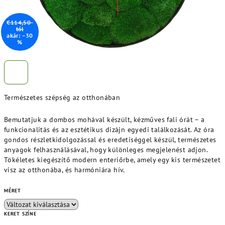
€114,50-
tól
akár: –30
%
Természetes szépség az otthonában
Bemutatjuk a dombos mohával készült, kézműves fali órát – a
funkcionalitás és az esztétikus dizájn egyedi találkozását. Az óra
gondos részletkidolgozással és eredetiséggel készül, természetes
anyagok felhasználásával, hogy különleges megjelenést adjon.
Tökéletes kiegészítő modern enteriőrbe, amely egy kis természetet
visz az otthonába, és harmóniára hív.
MÉRET
KERET SZÍNE