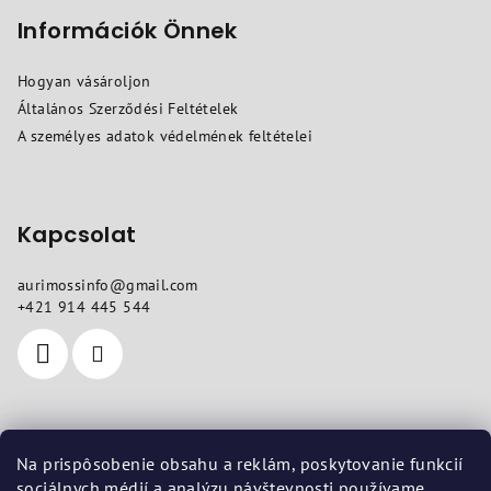
á
b
Információk Önnek
l
Hogyan vásároljon
é
Általános Szerződési Feltételek
c
A személyes adatok védelmének feltételei
Kapcsolat
aurimossinfo
@
gmail.com
+421 914 445 544
Hol talál meg minket
Na prispôsobenie obsahu a reklám, poskytovanie funkcií
sociálnych médií a analýzu návštevnosti používame