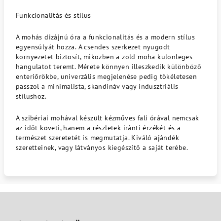
Funkcionalitás és stílus
A mohás dizájnú óra a funkcionalitás és a modern stílus
egyensúlyát hozza. A csendes szerkezet nyugodt
környezetet biztosít, miközben a zöld moha különleges
hangulatot teremt. Mérete könnyen illeszkedik különböző
enteriőrökbe, univerzális megjelenése pedig tökéletesen
passzol a minimalista, skandináv vagy indusztriális
stílushoz.
A szibériai mohával készült kézműves fali órával nemcsak
az időt követi, hanem a részletek iránti érzékét és a
természet szeretetét is megmutatja. Kiváló ajándék
szeretteinek, vagy látványos kiegészítő a saját terébe.
L
á