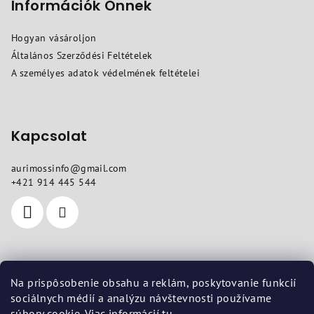
b
Információk Önnek
l
Hogyan vásároljon
é
Általános Szerződési Feltételek
c
A személyes adatok védelmének feltételei
Kapcsolat
aurimossinfo
@
gmail.com
+421 914 445 544
Hol talál meg minket
Na prispôsobenie obsahu a reklám, poskytovanie funkcií
sociálnych médií a analýzu návštevnosti používame
Székhely
: Pod dubami 618/10, Liptovská Štiavnica 03401
súbory cookie. Viac informácií
tu
.