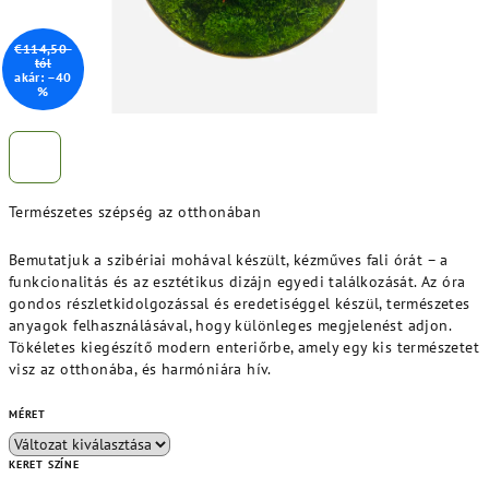
€114,50-
tól
akár: –40
%
Természetes szépség az otthonában
Bemutatjuk a szibériai mohával készült, kézműves fali órát – a
funkcionalitás és az esztétikus dizájn egyedi találkozását. Az óra
gondos részletkidolgozással és eredetiséggel készül, természetes
anyagok felhasználásával, hogy különleges megjelenést adjon.
Tökéletes kiegészítő modern enteriőrbe, amely egy kis természetet
visz az otthonába, és harmóniára hív.
MÉRET
KERET SZÍNE