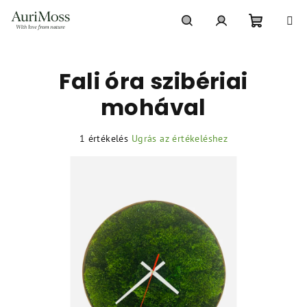
Ugrás
a
fő
Kosár
Keresés
Bejelentkezés
tartalomhoz
Fali óra szibériai
mohával
A
1 értékelés
Ugrás az értékeléshez
termék
átlagos
értékelése
5-
ből
5,0
csillag.