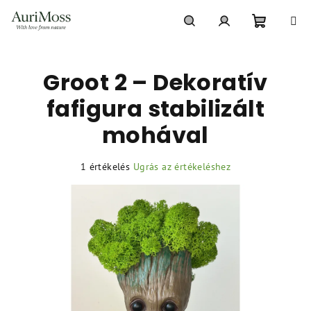
Ugrás
a
fő
Kosár
Keresés
Bejelentkezés
tartalomhoz
Groot 2 – Dekoratív
fafigura stabilizált
mohával
A
1 értékelés
Ugrás az értékeléshez
termék
átlagos
értékelése
5-
ből
5,0
csillag.