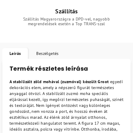
Szállítás
Szállítás Magyarországra a DPD-vel, nagyobb
megrendelések esetén a Top TRANS-szal
Leírás
Beszélgetés
Termék részletes leírása
A stabilizált zöld mohával (zuzmóval) készült Groot
egyedi
dekorációs elem, amely a népszerű figurát természetes
anyaggal ötvözi. A stabilizált zuzmó moha speciális
eljárással kezelt, így megőrzi természetes puhaságát, színét
és textúráját. Nem igényel öntözést vagy különleges
gondozást, nem vonzza a port, és hosszú éveken át
esztétikus marad. Az élénk zöld árnyalat otthonos,
természetközeli hangulatot teremt. A figura 17 cm magas,
ideális asztalra, polcra vagy vitrinbe. Otthonba, irodába,