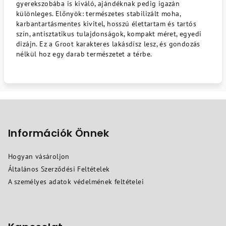
gyerekszobába is kiváló, ajándéknak pedig igazán
különleges. Előnyök: természetes stabilizált moha,
karbantartásmentes kivitel, hosszú élettartam és tartós
szín, antisztatikus tulajdonságok, kompakt méret, egyedi
dizájn. Ez a Groot karakteres lakásdísz lesz, és gondozás
nélkül hoz egy darab természetet a térbe.
L
á
b
Információk Önnek
l
Hogyan vásároljon
é
Általános Szerződési Feltételek
c
A személyes adatok védelmének feltételei