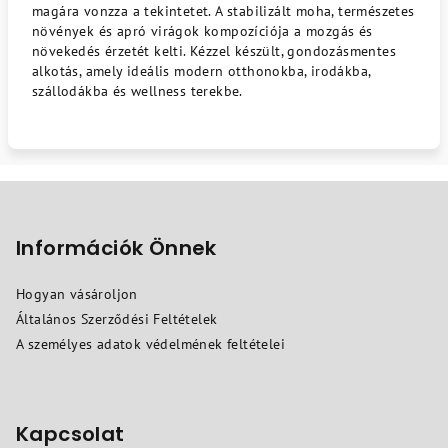
magára vonzza a tekintetet. A stabilizált moha, természetes
növények és apró virágok kompozíciója a mozgás és
növekedés érzetét kelti. Kézzel készült, gondozásmentes
alkotás, amely ideális modern otthonokba, irodákba,
szállodákba és wellness terekbe.
L
á
b
Információk Önnek
l
Hogyan vásároljon
é
Általános Szerződési Feltételek
c
A személyes adatok védelmének feltételei
Kapcsolat