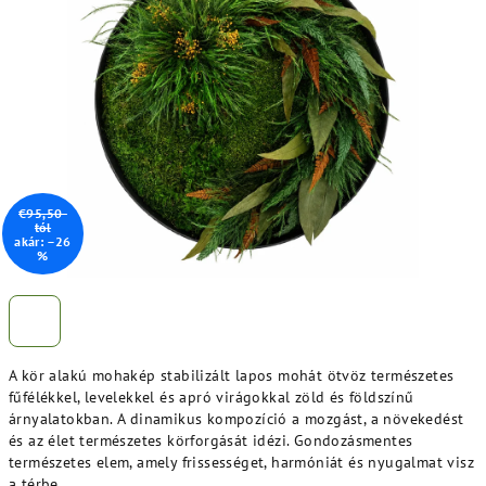
ből
5,0
csillag.
€95,50-
tól
akár: –26
%
A kör alakú mohakép stabilizált lapos mohát ötvöz természetes
fűfélékkel, levelekkel és apró virágokkal zöld és földszínű
árnyalatokban. A dinamikus kompozíció a mozgást, a növekedést
és az élet természetes körforgását idézi. Gondozásmentes
természetes elem, amely frissességet, harmóniát és nyugalmat visz
a térbe.