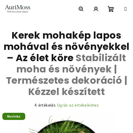
Ugrás
a
fő
Kosár
Keresés
Bejelentkezés
tartalomhoz
Kerek mohakép lapos
mohával és növényekkel
– Az élet köre
Stabilizált
moha és növények |
Természetes dekoráció |
Kézzel készített
A
4 értékelés
Ugrás az értékeléshez
termék
Novinka
átlagos
értékelése
5-