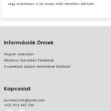
vagy stúdiókban is jól mutat, több méretben elérhető.
L
á
b
Információk Önnek
l
Hogyan vásároljon
é
Általános Szerződési Feltételek
c
A személyes adatok védelmének feltételei
Kapcsolat
aurimossinfo
@
gmail.com
+421 914 445 544