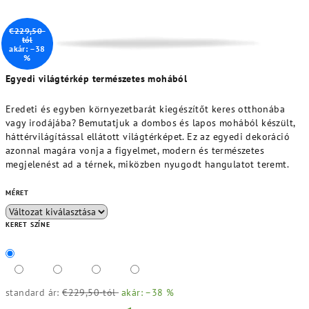
€229,50-
tól
akár: –38
%
Egyedi világtérkép természetes mohából
Eredeti és egyben környezetbarát kiegészítőt keres otthonába
vagy irodájába? Bemutatjuk a dombos és lapos mohából készült,
háttérvilágítással ellátott világtérképet. Ez az egyedi dekoráció
azonnal magára vonja a figyelmet, modern és természetes
megjelenést ad a térnek, miközben nyugodt hangulatot teremt.
MÉRET
KERET SZÍNE
standard ár:
€229,50-tól
akár: –38 %