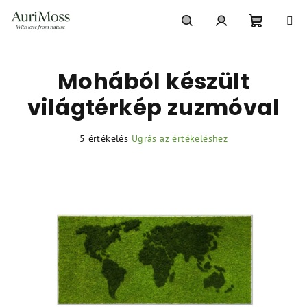
Ugrás
a
fő
Kosár
Keresés
Bejelentkezés
tartalomhoz
Mohából készült
világtérkép zuzmóval
A
5 értékelés
Ugrás az értékeléshez
termék
átlagos
értékelése
5-
ből
5,0
csillag.