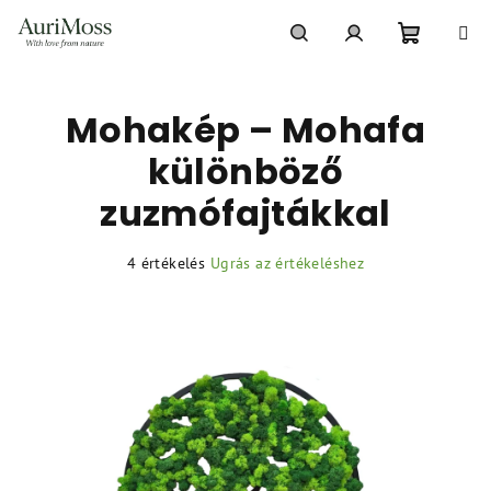
Ugrás
a
fő
Kosár
Keresés
Bejelentkezés
tartalomhoz
Mohakép – Mohafa
különböző
zuzmófajtákkal
A
4 értékelés
Ugrás az értékeléshez
termék
átlagos
értékelése
5-
ből
5,0
csillag.