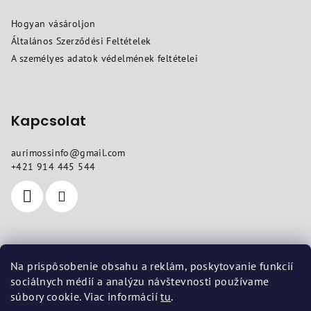
l
Hogyan vásároljon
é
Általános Szerződési Feltételek
c
A személyes adatok védelmének feltételei
Kapcsolat
aurimossinfo
@
gmail.com
+421 914 445 544
Hol talál meg minket
Na prispôsobenie obsahu a reklám, poskytovanie funkcií
sociálnych médií a analýzu návštevnosti používame
Székhely
: Pod dubami 618/10, Liptovská Štiavnica 03401
súbory cookie. Viac informácií
tu
.
Telephely
: Vojenská 14, Košice 04001