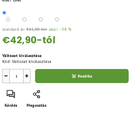
KERET SZÍNE
standard ár:
€61,90-tól
akár: –38 %
€42,90
-tól
Egységár:
Változat kiválasztása
Kód:
Változat kiválasztása
−
+
Kosárba
Kérdés
Megosztás