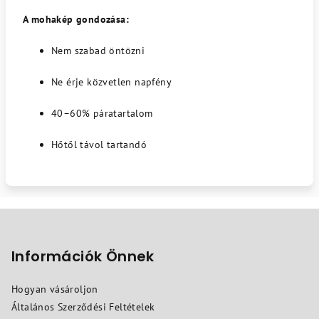
A mohakép gondozása:
Nem szabad öntözni
Ne érje közvetlen napfény
40–60% páratartalom
Hőtől távol tartandó
L
á
b
Információk Önnek
l
Hogyan vásároljon
é
Általános Szerződési Feltételek
c