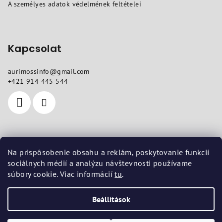
A személyes adatok védelmének feltételei
Kapcsolat
aurimossinfo
@
gmail.com
+421 914 445 544
Hol talál meg minket
Na prispôsobenie obsahu a reklám, poskytovanie funkcií
sociálnych médií a analýzu návštevnosti používame
Székhely
: Pod dubami 618/10, Liptovská Štiavnica 03401
súbory cookie. Viac informácií
tu
.
Telephely
: Vojenská 14, Košice 04001
Beállítások
Copyright 2026
aurimoss.sk
. Minden jog fenntartva.
Süti