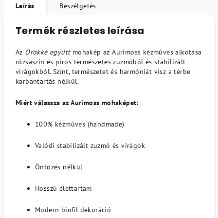
Leírás
Beszélgetés
Termék részletes leírása
Az
Örökké együtt
mohakép az Aurimoss kézműves alkotása
rózsaszín és piros természetes zuzmóból és stabilizált
virágokból. Színt, természetet és harmóniát visz a térbe
karbantartás nélkül.
Miért válassza az Aurimoss mohaképet:
100% kézműves (handmade)
Valódi stabilizált zuzmó és virágok
Öntözés nélkül
Hosszú élettartam
Modern biofil dekoráció