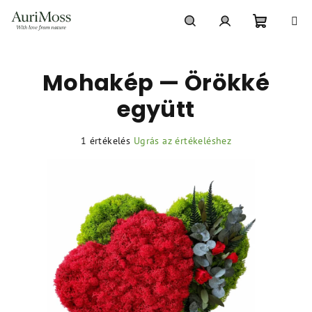
Ugrás
a
fő
Kosár
Keresés
Bejelentkezés
tartalomhoz
Mohakép — Örökké
együtt
A
1 értékelés
Ugrás az értékeléshez
termék
átlagos
értékelése
5-
ből
5,0
csillag.