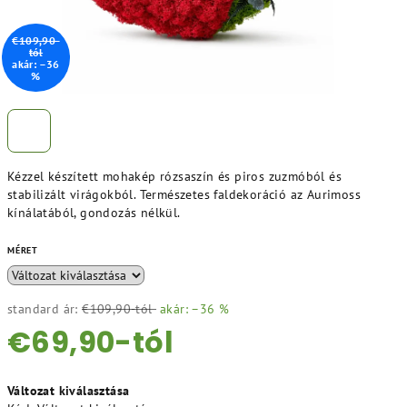
€109,90-
tól
akár: –36
%
Kézzel készített mohakép rózsaszín és piros zuzmóból és
stabilizált virágokból. Természetes faldekoráció az Aurimoss
kínálatából, gondozás nélkül.
MÉRET
standard ár:
€109,90-tól
akár: –36 %
€69,90
-tól
Egységár:
Változat kiválasztása