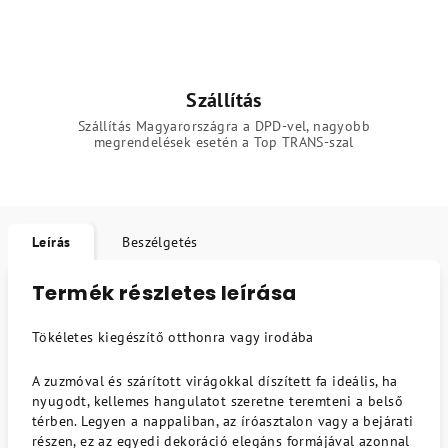
Szállítás
Szállítás Magyarországra a DPD-vel, nagyobb
megrendelések esetén a Top TRANS-szal
Leírás
Beszélgetés
Termék részletes leírása
Tökéletes kiegészítő otthonra vagy irodába
A zuzmóval és szárított virágokkal díszített fa ideális, ha
nyugodt, kellemes hangulatot szeretne teremteni a belső
térben. Legyen a nappaliban, az íróasztalon vagy a bejárati
részen, ez az egyedi dekoráció elegáns formájával azonnal