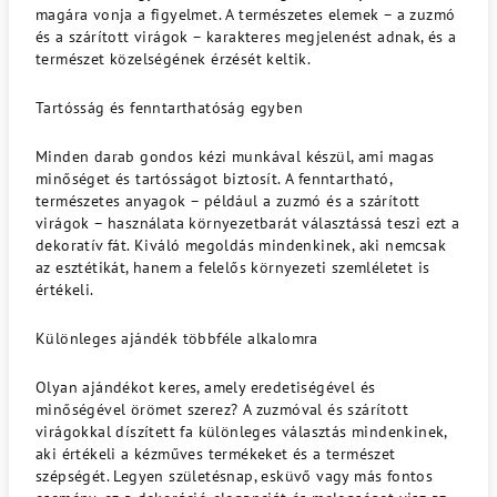
magára vonja a figyelmet. A természetes elemek – a zuzmó
és a szárított virágok – karakteres megjelenést adnak, és a
természet közelségének érzését keltik.
Tartósság és fenntarthatóság egyben
Minden darab gondos kézi munkával készül, ami magas
minőséget és tartósságot biztosít. A fenntartható,
természetes anyagok – például a zuzmó és a szárított
virágok – használata környezetbarát választássá teszi ezt a
dekoratív fát. Kiváló megoldás mindenkinek, aki nemcsak
az esztétikát, hanem a felelős környezeti szemléletet is
értékeli.
Különleges ajándék többféle alkalomra
Olyan ajándékot keres, amely eredetiségével és
minőségével örömet szerez? A zuzmóval és szárított
virágokkal díszített fa különleges választás mindenkinek,
aki értékeli a kézműves termékeket és a természet
szépségét. Legyen születésnap, esküvő vagy más fontos