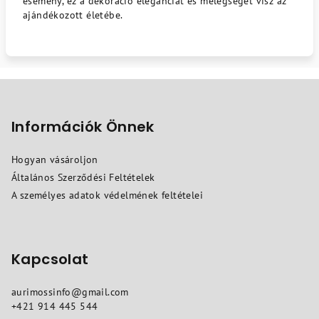
esemény, ez a dekoráció eleganciát és melegséget visz az
ajándékozott életébe.
L
á
b
Információk Önnek
l
Hogyan vásároljon
é
Általános Szerződési Feltételek
c
A személyes adatok védelmének feltételei
Kapcsolat
aurimossinfo
@
gmail.com
+421 914 445 544