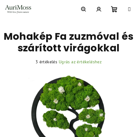
Ugrás
a
fő
Kosár
Keresés
Bejelentkezés
tartalomhoz
Mohakép Fa zuzmóval és
szárított virágokkal
A
3 értékelés
Ugrás az értékeléshez
termék
átlagos
értékelése
5-
ből
5,0
csillag.