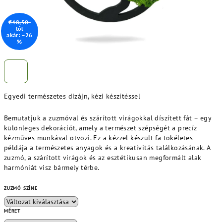
€48,50-
tól
akár: –26
%
Egyedi természetes dizájn, kézi készítéssel
Bemutatjuk a zuzmóval és szárított virágokkal díszített fát – egy
különleges dekorációt, amely a természet szépségét a precíz
kézműves munkával ötvözi. Ez a kézzel készült fa tökéletes
példája a természetes anyagok és a kreativitás találkozásának. A
zuzmó, a szárított virágok és az esztétikusan megformált alak
harmóniát visz bármely térbe.
ZUZMÓ SZÍNE
MÉRET