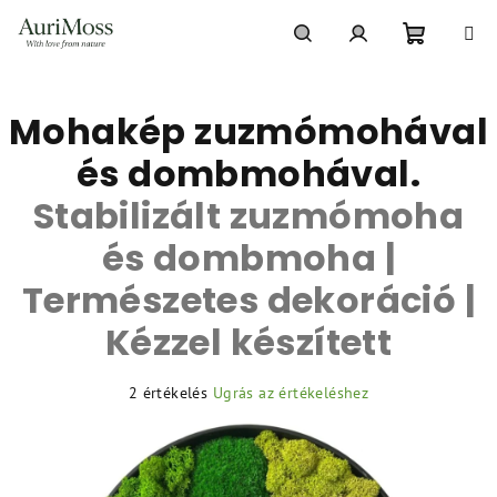
Ugrás
a
fő
Kosár
Keresés
Bejelentkezés
tartalomhoz
Mohakép zuzmómohával
és dombmohával.
Stabilizált zuzmómoha
és dombmoha |
Természetes dekoráció |
Kézzel készített
A
2 értékelés
Ugrás az értékeléshez
termék
átlagos
értékelése
5-