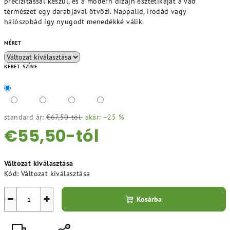
precizitással készül, és a modern dizájn esztétikáját a vad
természet egy darabjával ötvözi. Nappalid, irodád vagy
hálószobád így nyugodt menedékké válik.
MÉRET
KERET SZÍNE
standard ár:
€67,50-tól
akár: –25 %
€55,50
-tól
Egységár:
Változat kiválasztása
Kód:
Változat kiválasztása
−
+
Kosárba