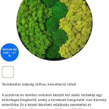
ből
5,0
csillag.
€67,50-tól
akár: –25
%
Természetes szépség otthon, közvetlenül nálad
A zuzmóval és dombos mohával készült kör alakú mohakép egy
különleges kiegészítő, amely a természet hangulatát viszi bármely
enteriőrbe. Ez a kézzel készített műalkotás szeretettel és