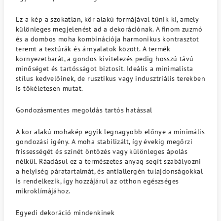
Ez a kép a szokatlan, kör alakú formájával tűnik ki, amely
különleges megjelenést ad a dekorációnak. A finom zuzmó
és a dombos moha kombinációja harmonikus kontrasztot
teremt a textúrák és árnyalatok között. A termék
környezetbarát, a gondos kivitelezés pedig hosszú távú
minőséget és tartósságot biztosít. Ideális a minimalista
stílus kedvelőinek, de rusztikus vagy indusztriális terekben
is tökéletesen mutat.
Gondozásmentes megoldás tartós hatással
A kör alakú mohakép egyik legnagyobb előnye a minimális
gondozási igény. A moha stabilizált, így évekig megőrzi
frissességét és színét öntözés vagy különleges ápolás
nélkül. Ráadásul ez a természetes anyag segít szabályozni
a helyiség páratartalmát, és antiallergén tulajdonságokkal
is rendelkezik, így hozzájárul az otthon egészséges
mikroklímájához.
Egyedi dekoráció mindenkinek