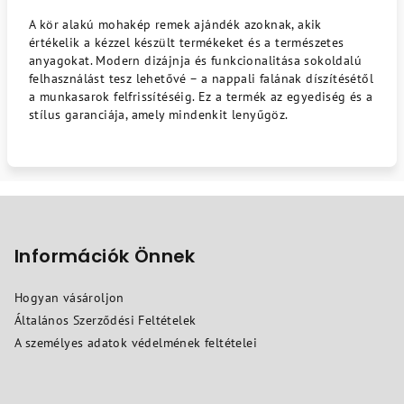
A kör alakú mohakép remek ajándék azoknak, akik
értékelik a kézzel készült termékeket és a természetes
anyagokat. Modern dizájnja és funkcionalitása sokoldalú
felhasználást tesz lehetővé – a nappali falának díszítésétől
a munkasarok felfrissítéséig. Ez a termék az egyediség és a
stílus garanciája, amely mindenkit lenyűgöz.
L
á
b
Információk Önnek
l
Hogyan vásároljon
é
Általános Szerződési Feltételek
c
A személyes adatok védelmének feltételei