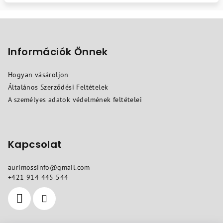
L
á
b
Információk Önnek
l
Hogyan vásároljon
é
Általános Szerződési Feltételek
c
A személyes adatok védelmének feltételei
Kapcsolat
aurimossinfo
@
gmail.com
+421 914 445 544