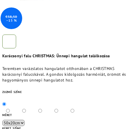
€58,50
–15 %
Karácsonyi falu CHRISTMAS: Ünnepi hangulat találkozása
Teremtsen varázslatos hangulatot otthonában a CHRISTMAS
karácsonyi falucskával. A gondos kidolgozás harmóniát, örömöt és
hagyományos ünnepi hangulatot hoz.
ZUZMÓ SZÍNE
MÉRET
KERET SZÍNE