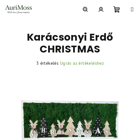
Ugrás
a
fő
Kosár
Keresés
Bejelentkezés
tartalomhoz
Karácsonyi Erdő
CHRISTMAS
A
3 értékelés
Ugrás az értékeléshez
termék
átlagos
értékelése
5-
ből
5,0
csillag.