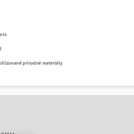
oss
l
bilizované prírodné materiály