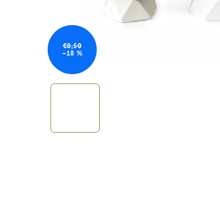
€8,50
–18 %