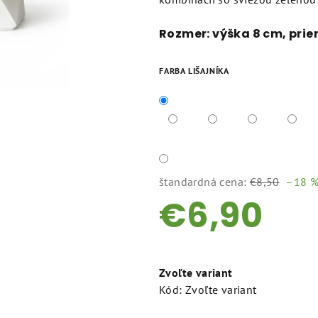
z
5
Rozmer: výška 8 cm, prie
hviezdičiek.
FARBA LIŠAJNÍKA
štandardná cena:
€8,50
–18 
€6,90
Jednotková
cena:
Zvoľte variant
Kód:
Zvoľte variant