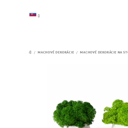
Prejsť
na
obsah
/
MACHOVÉ DEKORÁCIE
/
MACHOVÉ DEKORÁCIE NA ST
DOMOV