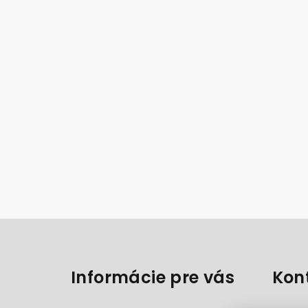
Z
á
Informácie pre vás
Kon
p