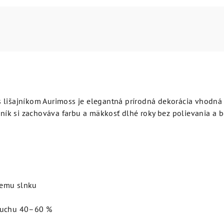
 lišajníkom Aurimoss je elegantná prírodná dekorácia vhodná 
ajník si zachováva farbu a mäkkosť dlhé roky bez polievania a 
memu slnku
zduchu 40–60 %