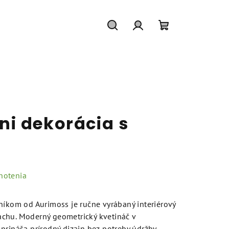
Hľadať
Prihlásenie
Nákupný
košík
i dekorácia s
notenia
níkom od Aurimoss je ručne vyrábaný interiérový
chu. Moderný geometrický kvetináč v
prináša prírodný dizajn bez potreby údržby.