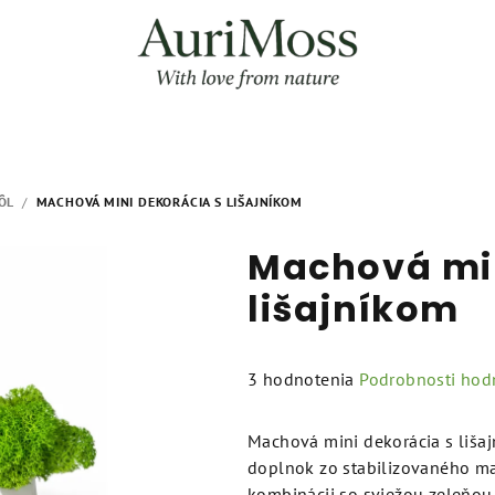
ÔL
/
MACHOVÁ MINI DEKORÁCIA S LIŠAJNÍKOM
Machová min
lišajníkom
Priemerné
3 hodnotenia
Podrobnosti hod
hodnotenie
produktu
Machová mini dekorácia s lišaj
je
doplnok zo stabilizovaného ma
5,0
kombinácii so sviežou zeleňou 