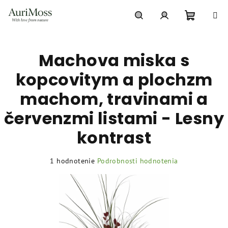
Prejsť
na
obsah
Nákupn
Hľadať
Prihlásenie
Machova miska s
košík
kopcovitym a plochzm
machom, travinami a
červenzmi listami - Lesny
kontrast
Priemerné
1 hodnotenie
Podrobnosti hodnotenia
hodnotenie
produktu
je
5,0
z
5