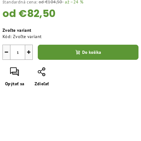
štandardná cena:
od €104,50
až –24 %
od
€82,50
Jednotková
Zvoľte variant
cena:
Kód:
Zvoľte variant
−
+
Do košíka
Opýtať sa
Zdieľať