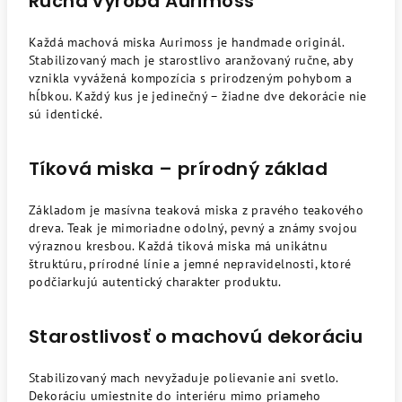
Ručná výroba Aurimoss
Každá machová miska Aurimoss je handmade originál.
Stabilizovaný mach je starostlivo aranžovaný ručne, aby
vznikla vyvážená kompozícia s prirodzeným pohybom a
hĺbkou. Každý kus je jedinečný – žiadne dve dekorácie nie
sú identické.
Tíková miska – prírodný základ
Základom je masívna teaková miska z pravého teakového
dreva. Teak je mimoriadne odolný, pevný a známy svojou
výraznou kresbou. Každá tiková miska má unikátnu
štruktúru, prírodné línie a jemné nepravidelnosti, ktoré
podčiarkujú autentický charakter produktu.
Starostlivosť o machovú dekoráciu
Stabilizovaný mach nevyžaduje polievanie ani svetlo.
Dekoráciu umiestnite do interiéru mimo priameho