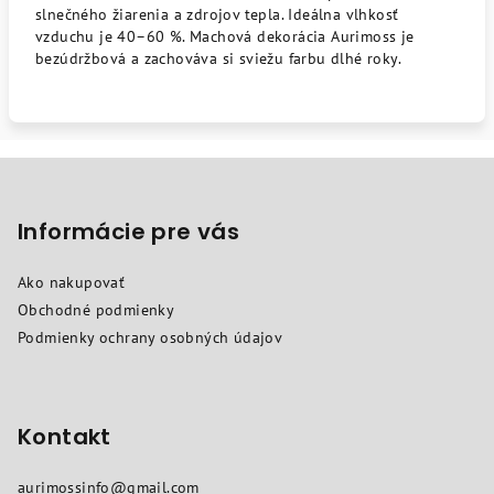
slnečného žiarenia a zdrojov tepla. Ideálna vlhkosť
vzduchu je 40–60 %. Machová dekorácia Aurimoss je
bezúdržbová a zachováva si sviežu farbu dlhé roky.
Z
á
p
Informácie pre vás
ä
Ako nakupovať
t
Obchodné podmienky
i
Podmienky ochrany osobných údajov
e
Kontakt
aurimossinfo
@
gmail.com