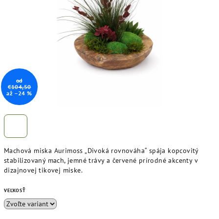
hviezdičiek.
od
€104,50
až –24 %
Machová miska Aurimoss „Divoká rovnováha“ spája kopcovitý
stabilizovaný mach, jemné trávy a červené prírodné akcenty v
dizajnovej tikovej miske.
VEĽKOSŤ