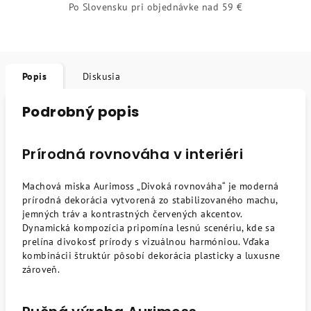
Po Slovensku pri objednávke nad 59 €
Popis
Diskusia
Podrobný popis
Prírodná rovnováha v interiéri
Machová miska Aurimoss „Divoká rovnováha“ je moderná
prírodná dekorácia vytvorená zo stabilizovaného machu,
jemných tráv a kontrastných červených akcentov.
Dynamická kompozícia pripomína lesnú scenériu, kde sa
prelína divokosť prírody s vizuálnou harmóniou. Vďaka
kombinácii štruktúr pôsobí dekorácia plasticky a luxusne
zároveň.