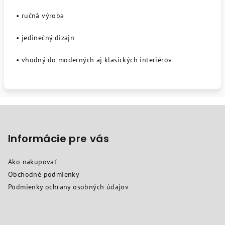
• ručná výroba
• jedinečný dizajn
• vhodný do moderných aj klasických interiérov
Z
á
p
Informácie pre vás
ä
Ako nakupovať
t
Obchodné podmienky
i
Podmienky ochrany osobných údajov
e