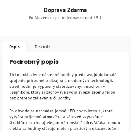
Doprava Zdarma
Po Slovensku pri objednávke nad 59 €
Popis
Diskusia
Podrobný popis
Tieto exkluzívne nástenné hodiny predstavujú dokonalé
spojenie prírodného dizajnu a moderných technológií.
Stred hodín je vyplnený stabilizovaným machom –
lišajníkom, ktorý si zachováva svoju sviežu zelenú farbu
bez potreby zalievania či údržby.
Po obvode sa nachádza jemné LED podsvietenie, ktoré
vytvára príjemnú atmosféru a zároveň zvýrazňuje
štruktúru machu aj elegantné rímske číslice. Vďaka tomuto
efektu sa hodiny stávajú nielen praktickým ukazovateľom