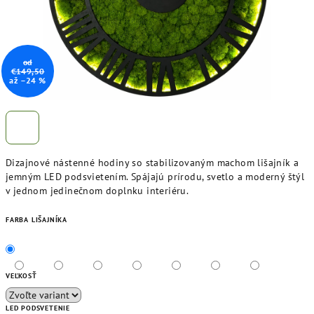
od
€149,50
až –24 %
Dizajnové nástenné hodiny so stabilizovaným machom lišajník a
jemným LED podsvietením. Spájajú prírodu, svetlo a moderný štýl
v jednom jedinečnom doplnku interiéru.
FARBA LIŠAJNÍKA
VEĽKOSŤ
LED PODSVETENIE