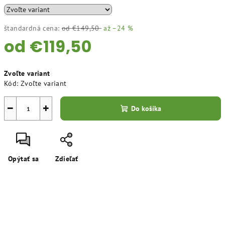
štandardná cena:
od €149,50
až –24 %
od
€119,50
Jednotková
Zvoľte variant
cena:
Kód:
Zvoľte variant
−
+
Do košíka
Opýtať sa
Zdieľať