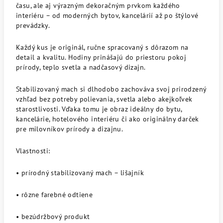
času, ale aj výrazným dekoračným prvkom každého
interiéru – od moderných bytov, kancelárií až po štýlové
prevádzky.
Každý kus je originál, ručne spracovaný s dôrazom na
detail a kvalitu. Hodiny prinášajú do priestoru pokoj
prírody, teplo svetla a nadčasový dizajn.
Stabilizovaný mach si dlhodobo zachováva svoj prirodzený
vzhľad bez potreby polievania, svetla alebo akejkoľvek
starostlivosti. Vďaka tomu je obraz ideálny do bytu,
kancelárie, hotelového interiéru či ako originálny darček
pre milovníkov prírody a dizajnu.
Vlastnosti:
• prírodný stabilizovaný mach – lišajník
• rôzne farebné odtiene
• bezúdržbový produkt