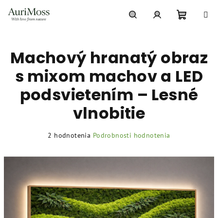
Prejsť
na
obsah
Nákupn
Hľadať
Prihlásenie
Machový hranatý obraz
košík
s mixom machov a LED
podsvietením – Lesné
vlnobitie
Priemerné
2 hodnotenia
Podrobnosti hodnotenia
hodnotenie
produktu
je
5,0
z
5
hviezdičiek.