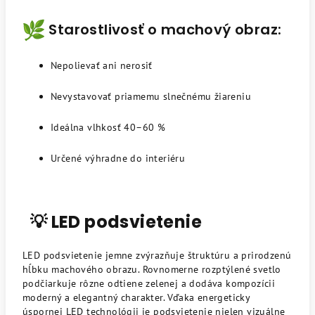
Starostlivosť o machový obraz:
Nepolievať ani nerosiť
Nevystavovať priamemu slnečnému žiareniu
Ideálna vlhkosť 40–60 %
Určené výhradne do interiéru
💡 LED podsvietenie
LED podsvietenie jemne zvýrazňuje štruktúru a prirodzenú
hĺbku machového obrazu. Rovnomerne rozptýlené svetlo
podčiarkuje rôzne odtiene zelenej a dodáva kompozícii
moderný a elegantný charakter. Vďaka energeticky
úspornej LED technológii je podsvietenie nielen vizuálne