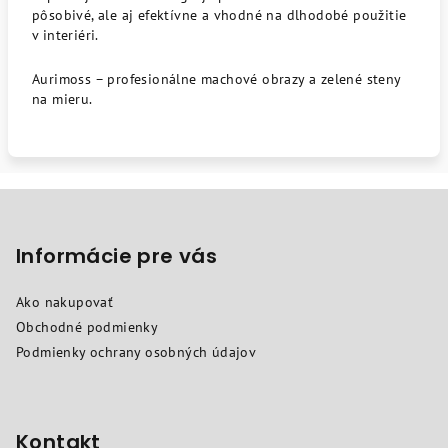
pôsobivé, ale aj efektívne a vhodné na dlhodobé použitie
v interiéri.
Aurimoss – profesionálne machové obrazy a zelené steny
na mieru.
Z
á
p
Informácie pre vás
ä
Ako nakupovať
t
Obchodné podmienky
i
Podmienky ochrany osobných údajov
e
Kontakt