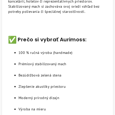
kancelárií, hotelov či reprezentatívnych priestorov.
Stabilizovaný mach si zachováva svoj svieži vzhľad bez
potreby polievania či špeciálnej starostlivosti.
Prečo si vybrať Aurimoss:
100 % ručná výroba (handmade)
Prémiový stabilizovaný mach
Bezúdržbová zelená stena
Zlepšenie akustiky priestoru
Moderný prírodný dizajn
Výroba na mieru