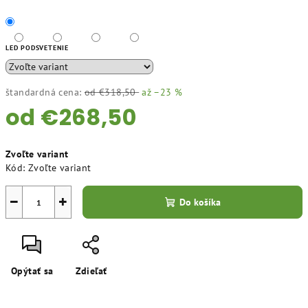
LED PODSVETENIE
štandardná cena:
od €318,50
až –23 %
od
€268,50
Jednotková
Zvoľte variant
cena:
Kód:
Zvoľte variant
−
+
Do košíka
Opýtať sa
Zdieľať