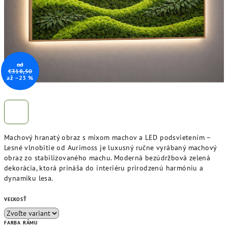
od
€318,50
až –23 %
Machový hranatý obraz s mixom machov a LED podsvietením –
Lesné vlnobitie
od Aurimoss je luxusný ručne vyrábaný machový
obraz zo stabilizovaného machu. Moderná bezúdržbová zelená
dekorácia, ktorá prináša do interiéru prirodzenú harmóniu a
dynamiku lesa.
VEĽKOSŤ
FARBA RÁMU