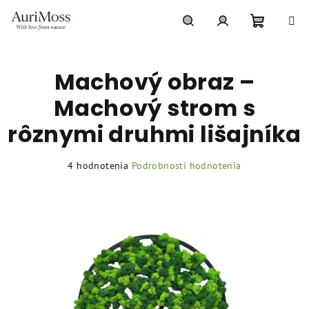
Prejsť
na
obsah
Nákupn
Hľadať
Prihlásenie
Machový obraz –
košík
Machový strom s
rôznymi druhmi lišajníka
Priemerné
4 hodnotenia
Podrobnosti hodnotenia
hodnotenie
produktu
je
5,0
z
5
hviezdičiek.