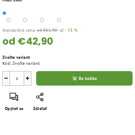
FARBA RÁMU
štandardná cena:
od €61,90
až –38 %
od
€42,90
Jednotková
Zvoľte variant
cena:
Kód:
Zvoľte variant
−
+
Do košíka
Opýtať sa
Zdieľať