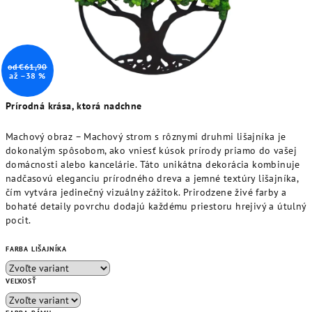
od €61,90
až –38 %
Prírodná krása, ktorá nadchne
Machový obraz – Machový strom s rôznymi druhmi lišajníka je
dokonalým spôsobom, ako vniesť kúsok prírody priamo do vašej
domácnosti alebo kancelárie. Táto unikátna dekorácia kombinuje
nadčasovú eleganciu prírodného dreva a jemné textúry lišajníka,
čím vytvára jedinečný vizuálny zážitok. Prirodzene živé farby a
bohaté detaily povrchu dodajú každému priestoru hrejivý a útulný
pocit.
FARBA LIŠAJNÍKA
VEĽKOSŤ