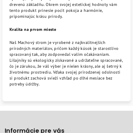
drevenú základňu. Okrem svojej estetickej hodnoty vám
tento produkt prinesie pocit pokoja a harmónie,
pripomínajúc krásu prírody.
Kvalita na prvom mieste
Naš Machový strom je vyrobené z najkvalitnejších
prírodných materiálov, pričom každý kúsok je starostlivo
spracovaný tak, aby zodpovedal vašim očakávaniam.
Lišajníky sú ekologicky získavané a udržateľne spracované,
čo je zárukou, že váš výber je nielen krásny, ale aj šetrný k
životnému prostrediu. Vďaka svojej prirodzenej odolnosti
si produkt zachová svieži vzhľad po dlhé mesiace bez
potreby údržby.
Z
á
p
Informácie pre vás