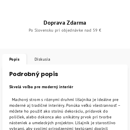
Doprava Zdarma
Po Slovensku pri objednávke nad 59 €
Popis
Diskusia
Podrobný popis
Skvelá voľba pre moderný interiér
Machový strom s rôznymi druhmi lišajníka je ideálne pre
moderné aj tradičné interiéry. Ponúka veľkú všestrannosť –
môžete ho použiť ako stolnú dekoráciu, prídavok do
poličiek, alebo dokonca ako unikátny prvok pri tvorbe
násteniek a umeleckých projektov. Lišajník je starostlivo
vybraný, aby svojimi prirodzenými textúrami doplnil