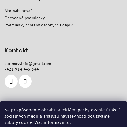
ä
Ako nakupovať
t
Obchodné podmienky
i
Podmienky ochrany osobných údajov
e
Kontakt
aurimossinfo
@
gmail.com
+421 914 445 544
Kde nás nájdete
Na prispôsobenie obsahu a reklám, poskytovanie funkcií
sociálnych médií a analýzu návštevnosti používame
Sídlo
: Sokolovská 10, Košice 04011
súbory cookie. Viac informácií
tu
.
Prevádzka
: Vojenská 14, Košice 04001