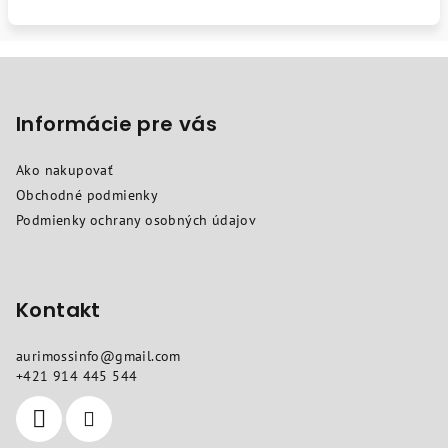
Z
á
p
Informácie pre vás
ä
Ako nakupovať
t
Obchodné podmienky
i
Podmienky ochrany osobných údajov
e
Kontakt
aurimossinfo
@
gmail.com
+421 914 445 544