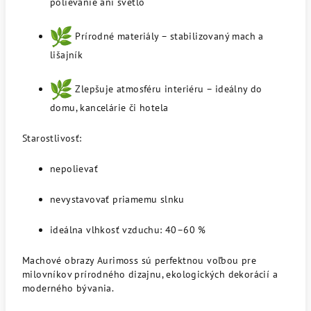
polievanie ani svetlo
Prírodné materiály – stabilizovaný mach a
lišajník
Zlepšuje atmosféru interiéru – ideálny do
domu, kancelárie či hotela
Starostlivosť:
nepolievať
nevystavovať priamemu slnku
ideálna vlhkosť vzduchu: 40–60 %
Machové obrazy Aurimoss sú perfektnou voľbou pre
milovníkov prírodného dizajnu, ekologických dekorácií a
moderného bývania.