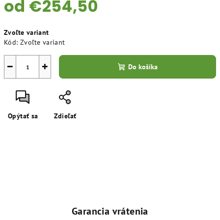
od
€254,50
Jednotková
Zvoľte variant
cena:
Kód:
Zvoľte variant
−
+
Do košíka
Opýtať sa
Zdieľať
Garancia vrátenia