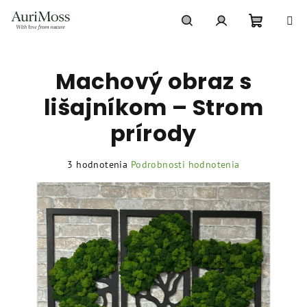
Prejsť
na
obsah
Nákupn
Hľadať
Prihlásenie
Machový obraz s
košík
lišajníkom – Strom
prírody
Priemerné
3 hodnotenia
Podrobnosti hodnotenia
hodnotenie
produktu
je
5,0
z
5
hviezdičiek.