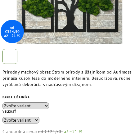
od
€324,50
až –21 %
Prírodný machový obraz Strom prírody s lišajníkom od Aurimoss
prináša kúsok lesa do moderného interiéru. Bezúdržbová, ručne
vyrábaná dekorácia s nadčasovým dizajnom.
FARBA LIŠAJNÍKA
VEĽKOSŤ
štandardná cena:
od €324,50
až –21 %