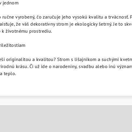
 v jednom
o ručne vyrobený, čo zaručuje jeho vysokú kvalitu a trvácnosť. 
zaisťuje, že váš dekoratívny strom je ekologicky šetrný. Je to skv
 k životnému prostrediu.
íležitostiam
eší originalitou a kvalitou? Strom s lišajníkom a suchými kve
írodnú krásu. Či už ide o narodeniny, svadbu alebo inú význam
a teplo.