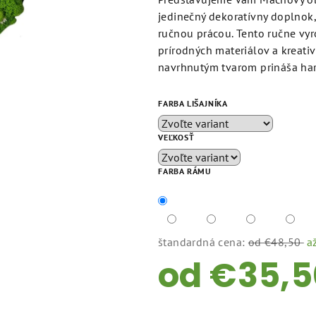
z
jedinečný dekoratívny doplnok, 
5
ručnou prácou. Tento ručne vy
hviezdičiek.
prírodných materiálov a kreativ
navrhnutým tvarom prináša har
FARBA LIŠAJNÍKA
VEĽKOSŤ
FARBA RÁMU
štandardná cena:
od €48,50
a
od
€35,5
Jednotková