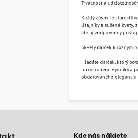
Trvácnosť a udržateľnosť
Každý kúsok je starostliv
lišajníky a sušené kvety, 
ale aj zodpovedný prístup
Skvelý darček k rôznym pr
Hľadáte darček, ktorý pot
ručne robené výrobky a pr
obdarovaného eleganciu 
takt
Kde nás nájdete