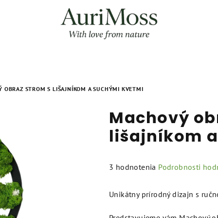
 OBRAZ STROM S LIŠAJNÍKOM A SUCHÝMI KVETMI
Machový obr
lišajníkom 
Priemerné
3 hodnotenia
Podrobnosti hod
hodnotenie
produktu
Unikátny prírodný dizajn s ruč
je
5,0
Predstavujeme vám Machový obr