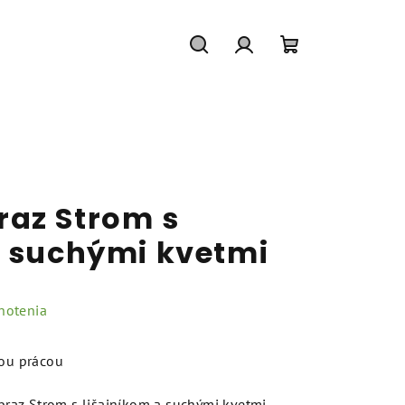
Hľadať
Prihlásenie
Nákupný
košík
az Strom s
a suchými kvetmi
notenia
nou prácou
az Strom s lišajníkom a suchými kvetmi –