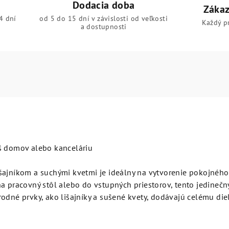
Dodacia doba
Zákaz
4 dní
od 5 do 15 dní v závislosti od veľkosti
Každý p
a dostupnosti
š domov alebo kanceláriu
ajníkom a suchými kvetmi je ideálny na vytvorenie pokojného 
na pracovný stôl alebo do vstupných priestorov, tento jedineč
odné prvky, ako lišajníky a sušené kvety, dodávajú celému die