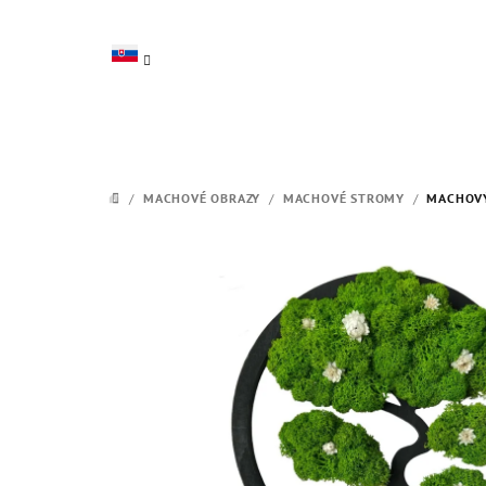
Prejsť
na
obsah
/
MACHOVÉ OBRAZY
/
MACHOVÉ STROMY
/
MACHOVÝ
DOMOV