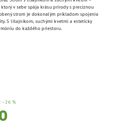
ktorý v sebe spája krásu prírody s precíznou
robený strom je dokonalým príkladom spojenia
ity. S lišajníkom, suchými kvetmi a esteticky
móniu do každého priestoru.
ž –26 %
0