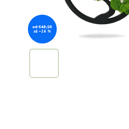
od €48,50
až –26 %