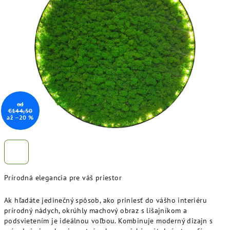
z
5
hviezdičiek.
od
€144,50
až –20 %
Prírodná elegancia pre váš priestor
Ak hľadáte jedinečný spôsob, ako priniesť do vášho interiéru
prírodný nádych, okrúhly machový obraz s lišajníkom a
podsvietením je ideálnou voľbou. Kombinuje moderný dizajn s