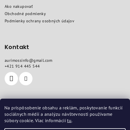
ä
Ako nakupovať
t
Obchodné podmienky
i
Podmienky ochrany osobných údajov
e
Kontakt
aurimossinfo
@
gmail.com
+421 914 445 544
Kde nás nájdete
Na prispôsobenie obsahu a reklám, poskytovanie funkcií
sociálnych médií a analýzu návštevnosti používame
Sídlo
: Sokolovská 10, Košice 04011
súbory cookie. Viac informácií
tu
.
Prevádzka
: Vojenská 14, Košice 04001