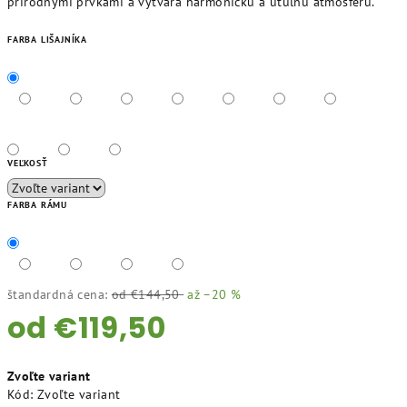
prírodnými prvkami a vytvára harmonickú a útulnú atmosféru.
FARBA LIŠAJNÍKA
VEĽKOSŤ
FARBA RÁMU
štandardná cena:
od €144,50
až –20 %
od
€119,50
Jednotková
Zvoľte variant
cena:
Kód:
Zvoľte variant