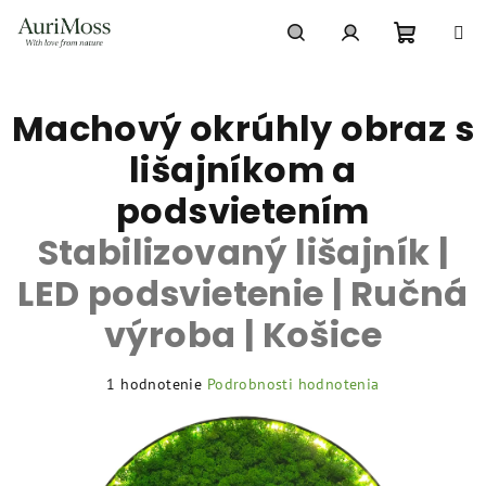
Prejsť
na
obsah
Nákupn
Hľadať
Prihlásenie
Machový okrúhly obraz s
košík
lišajníkom a
podsvietením
Stabilizovaný lišajník |
LED podsvietenie | Ručná
výroba | Košice
Priemerné
1 hodnotenie
Podrobnosti hodnotenia
hodnotenie
produktu
je
5,0