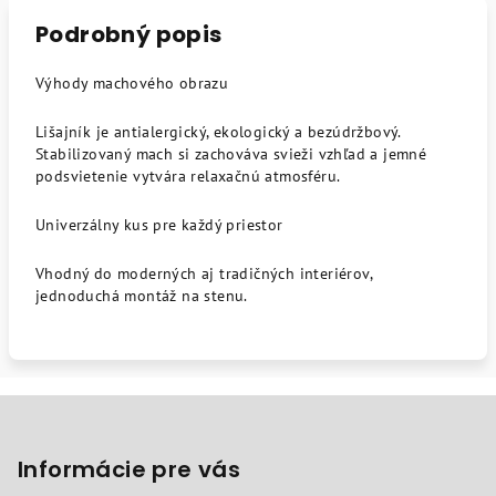
Podrobný popis
Výhody machového obrazu
Lišajník je antialergický, ekologický a bezúdržbový.
Stabilizovaný mach si zachováva svieži vzhľad a jemné
podsvietenie vytvára relaxačnú atmosféru.
Univerzálny kus pre každý priestor
Vhodný do moderných aj tradičných interiérov,
jednoduchá montáž na stenu.
Z
á
p
Informácie pre vás