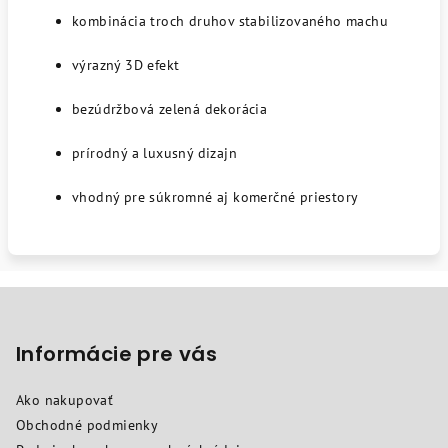
kombinácia troch druhov stabilizovaného machu
výrazný 3D efekt
bezúdržbová zelená dekorácia
prírodný a luxusný dizajn
vhodný pre súkromné aj komerčné priestory
Z
á
p
Informácie pre vás
ä
Ako nakupovať
t
Obchodné podmienky
i