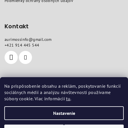
Podmienky ochrany osobných údajov
e
Kontakt
aurimossinfo
@
gmail.com
+421 914 445 544
Kde nás nájdete
Na prispôsobenie obsahu a reklám, poskytovanie funkcií
sociálnych médií a analýzu návštevnosti používame
Sídlo
: Sokolovská 10, Košice 04011
súbory cookie. Viac informácií
tu
.
Prevádzka
: Vojenská 14, Košice 04001
Nastavenie
Copyright 2026
aurimoss.sk
. Všetky práva vyhradené.
Upraviť
nastavenie cookies