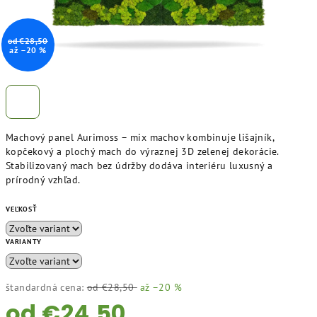
od €28,50
až –20 %
Machový panel Aurimoss – mix machov kombinuje lišajník,
kopčekový a plochý mach do výraznej 3D zelenej dekorácie.
Stabilizovaný mach bez údržby dodáva interiéru luxusný a
prírodný vzhľad.
VEĽKOSŤ
VARIANTY
štandardná cena:
od €28,50
až –20 %
od
€24,50