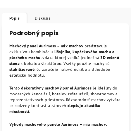
Popis
Diskusia
Podrobný popis
Machový panel Aurimoss – mix machov
predstavuje
exkluzívnu kombináciu
lišajníka, kopčekového machu a
plochého machu
, vďaka ktorej vzniká jedinečná
3D zelená
stena
s bohatou štruktúrou. Všetky použité machy sú
stabilizované
, čo zaručuje nulovú údržbu a dlhodobú
estetickú hodnotu.
Tento
dekoratívny machový panel Aurimoss
je ideálny do
moderných kancelárií, hotelov, reštaurácií, showroomov a
reprezentatívnych priestorov. Rôznorodosť machov vytvára
prirodzený kontrast a zároveň
zlepšuje akustiku
miestnosti
.
Výhody machového panelu Aurimoss – mix machov: