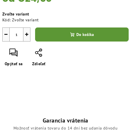
Jednotková
Zvoľte variant
cena:
Kód:
Zvoľte variant
−
+
Do košíka
Opýtať sa
Zdieľať
Garancia vrátenia
Možnosť vrátenia tovaru do 14 dní bez udania dôvodu