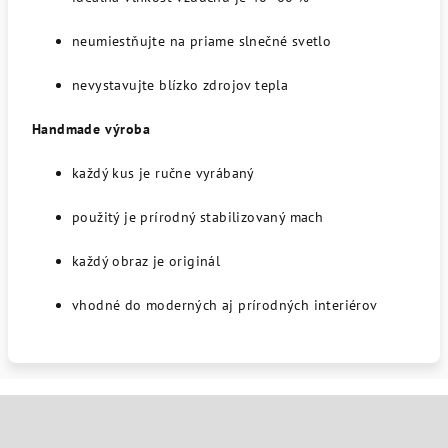
neumiestňujte na priame slnečné svetlo
nevystavujte blízko zdrojov tepla
Handmade výroba
každý kus je ručne vyrábaný
použitý je prírodný stabilizovaný mach
každý obraz je originál
vhodné do moderných aj prírodných interiérov
Z
á