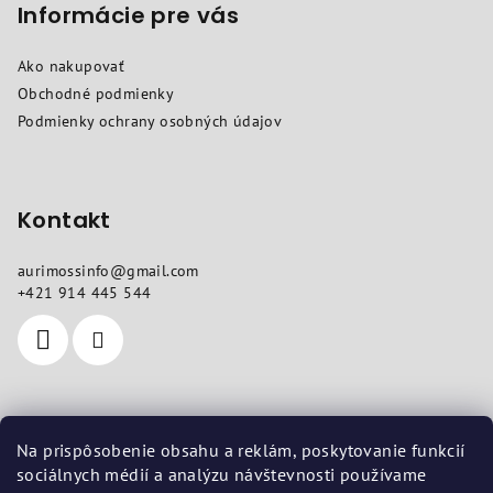
p
Informácie pre vás
ä
Ako nakupovať
t
Obchodné podmienky
i
Podmienky ochrany osobných údajov
e
Kontakt
aurimossinfo
@
gmail.com
+421 914 445 544
Kde nás nájdete
Na prispôsobenie obsahu a reklám, poskytovanie funkcií
sociálnych médií a analýzu návštevnosti používame
Sídlo
: Sokolovská 10, Košice 04011