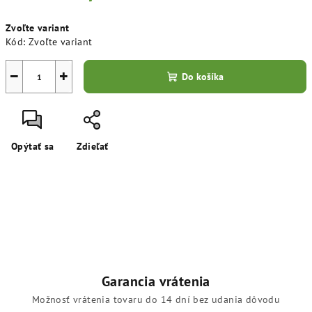
Jednotková
Zvoľte variant
cena:
Kód:
Zvoľte variant
−
+
Do košíka
Opýtať sa
Zdieľať
Garancia vrátenia
Možnosť vrátenia tovaru do 14 dní bez udania dôvodu