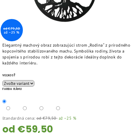
od €79,50
až –25 %
Elegantný machový obraz zobrazujúci strom „Rodina“ z prírodného
kopcovitého stabilizovaného machu. Symbolika rodiny, života a
spojenia s prírodou robí z tejto dekorácie ideálny doplnok do
každého interiéru.
VEĽKOSŤ
FARBA RÁMU
štandardná cena:
od €79,50
až –25 %
od
€59,50