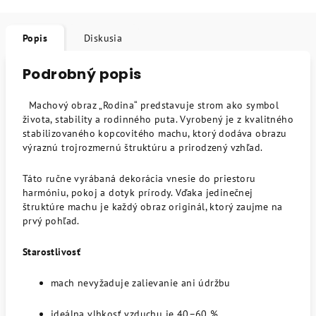
Popis
Diskusia
Podrobný popis
Machový obraz „Rodina“ predstavuje strom ako symbol
života, stability a rodinného puta. Vyrobený je z kvalitného
stabilizovaného kopcovitého machu, ktorý dodáva obrazu
výraznú trojrozmernú štruktúru a prirodzený vzhľad.
Táto ručne vyrábaná dekorácia vnesie do priestoru
harmóniu, pokoj a dotyk prírody. Vďaka jedinečnej
štruktúre machu je každý obraz originál, ktorý zaujme na
prvý pohľad.
Starostlivosť
mach nevyžaduje zalievanie ani údržbu
ideálna vlhkosť vzduchu je 40–60 %