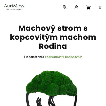
Prejsť
na
obsah
Nákupn
Hľadať
Prihlásenie
Machový strom s
košík
kopcovitým machom
Rodina
Priemerné
4 hodnotenia
Podrobnosti hodnotenia
hodnotenie
produktu
je
5,0
z
5
hviezdičiek.