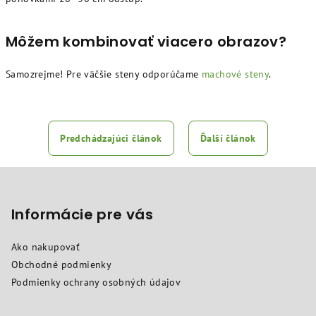
Môžem kombinovať viacero obrazov?
Samozrejme! Pre väčšie steny odporúčame
machové steny
.
Predchádzajúci článok
Ďalší článok
Z
á
p
Informácie pre vás
ä
Ako nakupovať
t
Obchodné podmienky
i
Podmienky ochrany osobných údajov
e