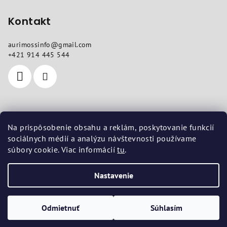
Kontakt
aurimossinfo
@
gmail.com
+421 914 445 544
Kde nás nájdete
Na prispôsobenie obsahu a reklám, poskytovanie funkcií
sociálnych médií a analýzu návštevnosti používame
Sídlo
: Sokolovská 10, Košice 04011
súbory cookie. Viac informácií
tu
.
Prevádzka
: Vojenská 14, Košice 04001
Nastavenie
Copyright 2026
aurimoss.sk
. Všetky práva vyhradené.
Upraviť
nastavenie cookies
Odmietnuť
Súhlasím
Vytvoril Shoptet