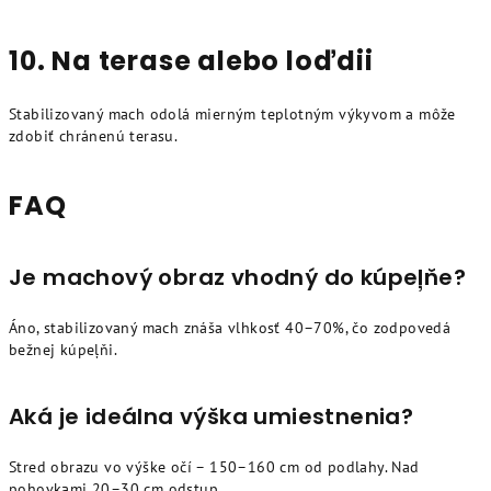
10. Na terase alebo loďdii
Stabilizovaný mach odolá mierným teplotným výkyvom a môže
zdobiť chránenú terasu.
FAQ
Je machový obraz vhodný do kúpeļňe?
Áno, stabilizovaný mach znáša vlhkosť 40–70%, čo zodpovedá
bežnej kúpeļňi.
Aká je ideálna výška umiestnenia?
Stred obrazu vo výške očí – 150–160 cm od podlahy. Nad
pohovkami 20–30 cm odstup.