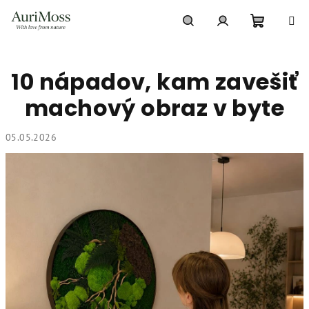
Prejsť
na
obsah
Nákupn
Hľadať
Prihlásenie
10 nápadov, kam zavešiť
košík
machový obraz v byte
05.05.2026