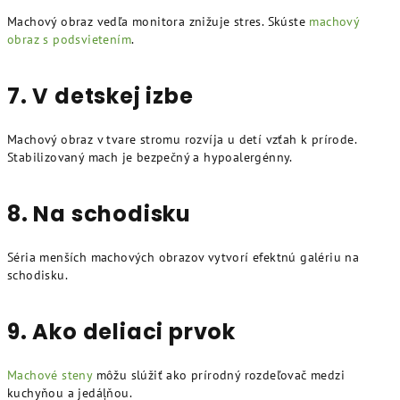
Machový obraz vedľa monitora znižuje stres. Skúste
machový
obraz s podsvietením
.
7. V detskej izbe
Machový obraz v tvare stromu rozvíja u detí vzťah k prírode.
Stabilizovaný mach je bezpečný a hypoalergénny.
8. Na schodisku
Séria menších machových obrazov vytvorí efektnú galériu na
schodisku.
9. Ako deliaci prvok
Machové steny
môžu slúžiť ako prírodný rozdeľovač medzi
kuchyňou a jedáļňou.