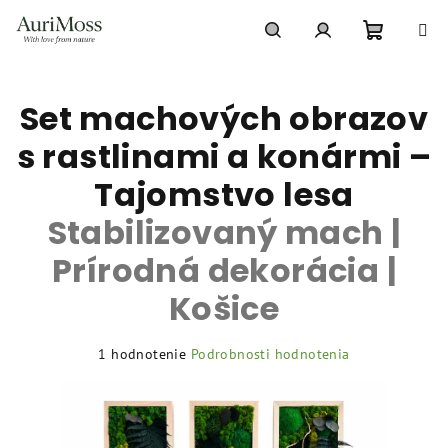
Prejsť
na
obsah
Nákupn
Hľadať
Prihlásenie
Set machových obrazov
košík
s rastlinami a konármi –
Tajomstvo lesa
Stabilizovaný mach |
Prírodná dekorácia |
Košice
Priemerné
1 hodnotenie
Podrobnosti hodnotenia
hodnotenie
produktu
je
5,0