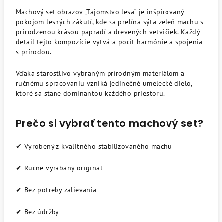
Machový set obrazov „Tajomstvo lesa“ je inšpirovaný
pokojom lesných zákutí, kde sa prelína sýta zeleň machu s
prirodzenou krásou papradí a drevených vetvičiek. Každý
detail tejto kompozície vytvára pocit harmónie a spojenia
s prírodou.
Vďaka starostlivo vybraným prírodným materiálom a
ručnému spracovaniu vzniká jedinečné umelecké dielo,
ktoré sa stane dominantou každého priestoru.
Prečo si vybrať tento machový set?
✔ Vyrobený z kvalitného stabilizovaného machu
✔ Ručne vyrábaný originál
✔ Bez potreby zalievania
✔ Bez údržby