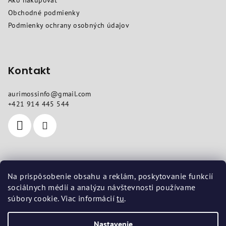
Ako nakupovať
t
Obchodné podmienky
i
Podmienky ochrany osobných údajov
e
Kontakt
aurimossinfo
@
gmail.com
+421 914 445 544
Kde nás nájdete
Na prispôsobenie obsahu a reklám, poskytovanie funkcií
sociálnych médií a analýzu návštevnosti používame
Sídlo
: Sokolovská 10, Košice 04011
súbory cookie. Viac informácií
tu
.
Prevádzka
: Vojenská 14, Košice 04001
Nastavenie