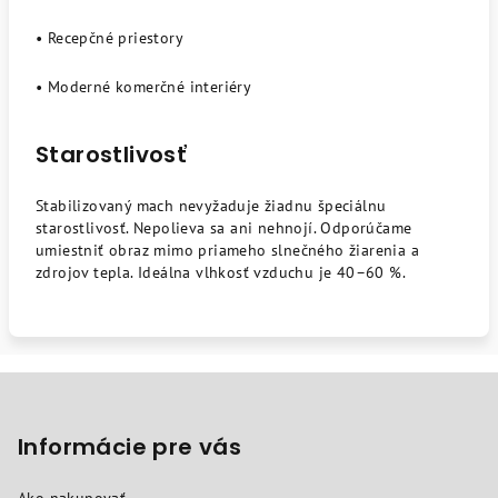
• Recepčné priestory
• Moderné komerčné interiéry
Starostlivosť
Stabilizovaný mach nevyžaduje žiadnu špeciálnu
starostlivosť. Nepolieva sa ani nehnojí. Odporúčame
umiestniť obraz mimo priameho slnečného žiarenia a
zdrojov tepla. Ideálna vlhkosť vzduchu je 40–60 %.
Z
á
p
Informácie pre vás
ä