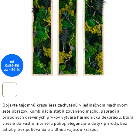
z
5
hviezdičiek.
od
€129,50
až –30 %
Objavte tajomnú krásu lesa zachytenú v jedinečnom machovom
sete obrazov. Kombinácia stabilizovaného machu, papradí a
prírodných drevených prvkov vytvára harmonickú dekoráciu, ktorá
vnesie do vášho interiéru pokoj, eleganciu a dotyk prírody. Bez
údržby, bez polievania a s dlhotrvajúcou krásou.