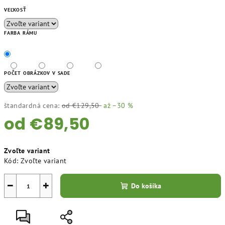
VEĽKOSŤ
FARBA RÁMU
POČET OBRÁZKOV V SADE
štandardná cena:
od €129,50
až –30 %
od
€89,50
Jednotková
Zvoľte variant
cena:
Kód:
Zvoľte variant
−
+
Do košíka