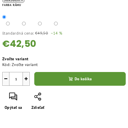
FARBA RÁMU
štandardná cena:
€49,50
–14 %
€42,50
Jednotková
Zvoľte variant
cena:
Kód:
Zvoľte variant
−
+
Do košíka
Opýtať sa
Zdieľať