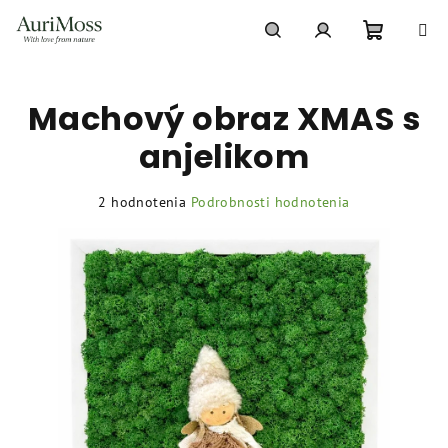
Prejsť
na
obsah
Nákupn
Hľadať
Prihlásenie
Machový obraz XMAS s
košík
anjelikom
Priemerné
2 hodnotenia
Podrobnosti hodnotenia
hodnotenie
produktu
je
5,0
z
5
hviezdičiek.