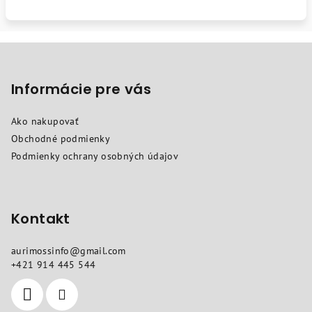
Z
á
p
Informácie pre vás
ä
Ako nakupovať
t
Obchodné podmienky
i
Podmienky ochrany osobných údajov
e
Kontakt
aurimossinfo
@
gmail.com
+421 914 445 544