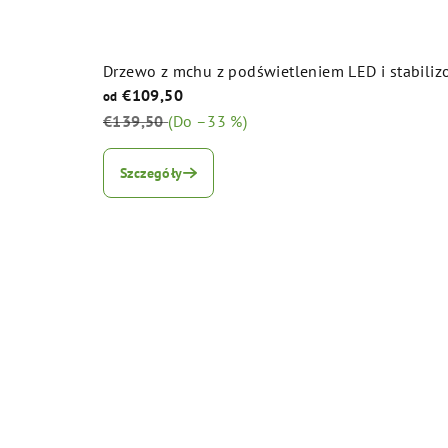
Drzewo z mchu z podświetleniem LED i stabi
€109,50
od
€139,50
(Do –33 %)
Średnia
ocena
Szczegóły
produktu
wynosi
5,0
na
5
gwiazdek.