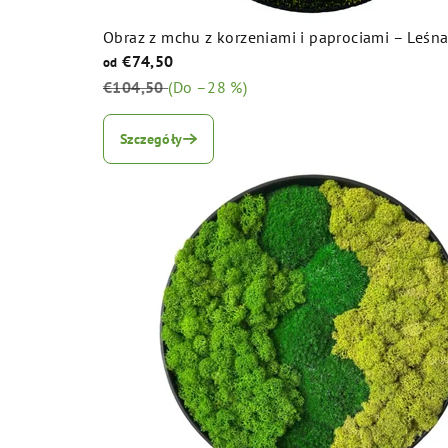
Obraz z mchu z korzeniami i paprociami – Leś
€74,50
od
€104,50
(Do –28 %)
Średnia
ocena
Szczegóły
produktu
wynosi
5,0
na
5
gwiazdek.