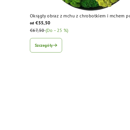
Okrągły obraz z mchu z chrobotkiem i mchem
€55,50
od
€67,50
(Do –25 %)
Średnia
ocena
Szczegóły
produktu
wynosi
5,0
na
5
gwiazdek.