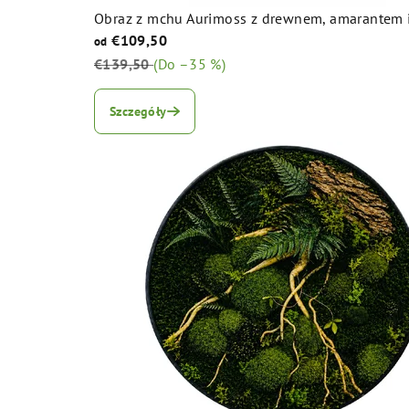
Obraz z mchu Aurimoss z drewnem, amarantem i 
€109,50
od
€139,50
(Do –35 %)
Średnia
ocena
Szczegóły
produktu
wynosi
5,0
na
5
gwiazdek.