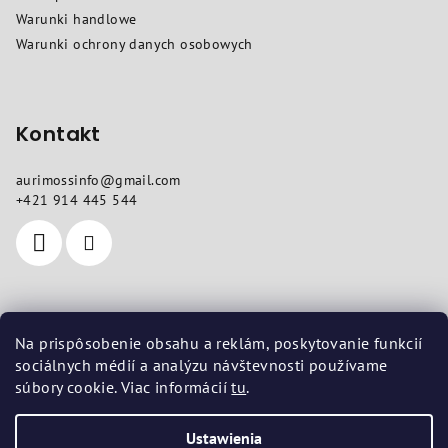
k
Warunki handlowe
a
Warunki ochrony danych osobowych
Kontakt
aurimossinfo
@
gmail.com
+421 914 445 544
Gdzie nas znajdziesz
Na prispôsobenie obsahu a reklám, poskytovanie funkcií
sociálnych médií a analýzu návštevnosti používame
Siedziba
: Pod dubami 618/10, Liptovská Štiavnica 03401
súbory cookie. Viac informácií
tu
.
Zakład
: Vojenská 14, Košice 04001
Ustawienia