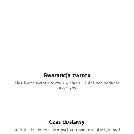
i
s
t
y
Gwarancja zwrotu
Możliwość zwrotu towaru w ciągu 14 dni bez podania
przyczyny
Czas dostawy
od 5 do 15 dni w zależności od rozmiaru i dostępności