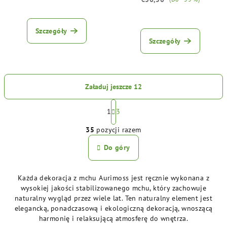
Średnia
ocena
produktu
Szczegóły
wynosi
Szczegóły
5,0
na
5
gwiazdek.
Załaduj jeszcze 12
P
a
1
3
K
g
35
pozycji razem
i
o
n
n
Do góry
a
t
c
r
j
Każda dekoracja z mchu Aurimoss jest ręcznie wykonana z
o
a
wysokiej jakości stabilizowanego mchu, który zachowuje
l
naturalny wygląd przez wiele lat. Ten naturalny element jest
k
elegancką, ponadczasową i ekologiczną dekoracją, wnoszącą
i
harmonię i relaksującą atmosferę do wnętrza.
l