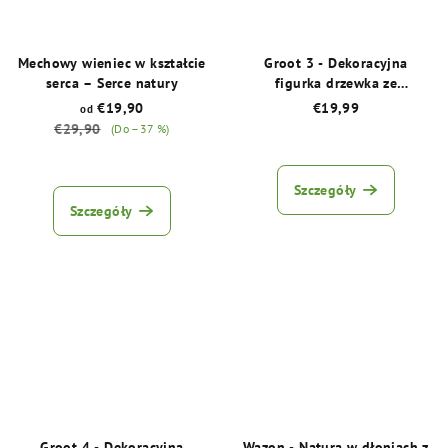
Mechowy wieniec w kształcie
Groot 3 - Dekoracyjna
serca – Serce natury
figurka drzewka ze
stabilizowanym mchem
€19,90
€19,99
od
€29,90
(Do –37 %)
Średnia
ocena
Średnia
produktu
ocena
Szczegóły
wynosi
produktu
Szczegóły
5,0
wynosi
na
5,0
5
na
gwiazdek.
5
gwiazdek.
Groot 4 - Dekoracyjna
Wazon - Natura w dłoniach z