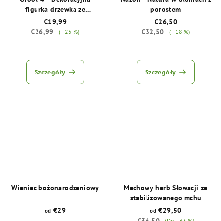
figurka drzewka ze
porostem
stabilizowanym mchem
€19,99
€26,50
€26,99
€32,50
(–25 %)
(–18 %)
Średnia
Średnia
ocena
ocena
produktu
produktu
Szczegóły
Szczegóły
wynosi
wynosi
5,0
5,0
na
na
5
5
gwiazdek.
gwiazdek.
Wieniec bożonarodzeniowy
Mechowy herb Słowacji ze
stabilizowanego mchu
€29
€29,50
od
od
€36,50
(Do –33 %)