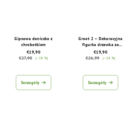
Gipsowa doniczka z
Groot 2 – Dekoracyjna
chrobotkiem
figurka drzewka ze
stabilizowanym mchem
€19,90
€19,90
€27,90
€26,99
(–28 %)
(–26 %)
Średnia
Średnia
ocena
ocena
produktu
produktu
Szczegóły
Szczegóły
wynosi
wynosi
5,0
5,0
na
na
5
5
gwiazdek.
gwiazdek.