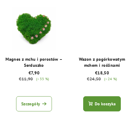
w
na
na
5
5
gwiazdek.
gwiazdek.
Magnes z mchu i porostów –
Wazon z pagórkowatym
Serduszko
mchem i roślinami
€7,90
€18,50
€11,90
€24,50
(–33 %)
(–24 %)
Średnia
ocena
produktu
Szczegóły
Do koszyka
wynosi
5,0
na
5
gwiazdek.