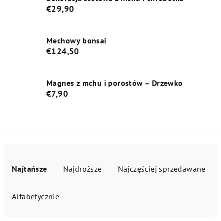
€29,90
Mechowy bonsai
€124,50
Magnes z mchu i porostów – Drzewko
€7,90
S
o
Najtańsze
Najdroższe
Najczęściej sprzedawane
r
t
Alfabetycznie
o