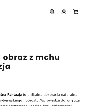
Szukaj
Zaloguj
Koszyk
się
 obraz z mchu
zja
śna Fantazja
to unikalna dekoracja naturalna
beryjskiego i porostu. Wprowadza do wnętrza
o oraz nowoczesny design bez konieczności