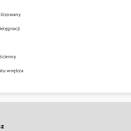
bilizowany
ielęgnacji
ścienny
atu wnętrza
sz