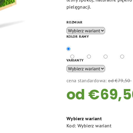
na
pielęgnacji.
5
gwiazdek.
ROZMIAR
KOLOR RAMY
VARIANTY
cena standardowa:
od €79,50
od
€69,5
Cena
jednostkowa:
Wybierz wariant
Kod:
Wybierz wariant