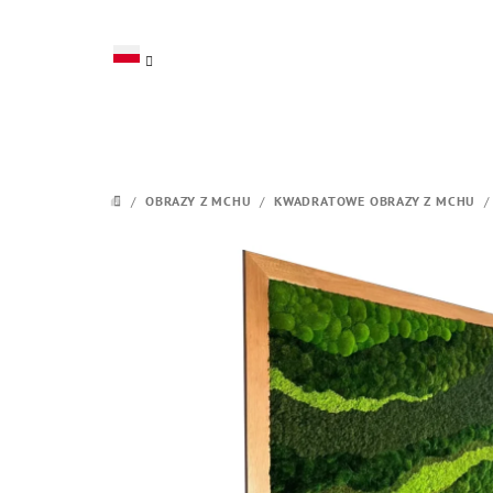
Przejść
do
treści
/
OBRAZY Z MCHU
/
KWADRATOWE OBRAZY Z MCHU
/
HOME