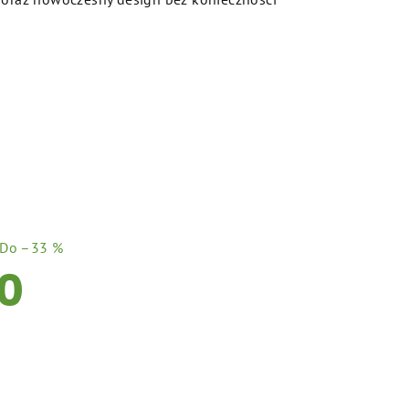
Do –33 %
0