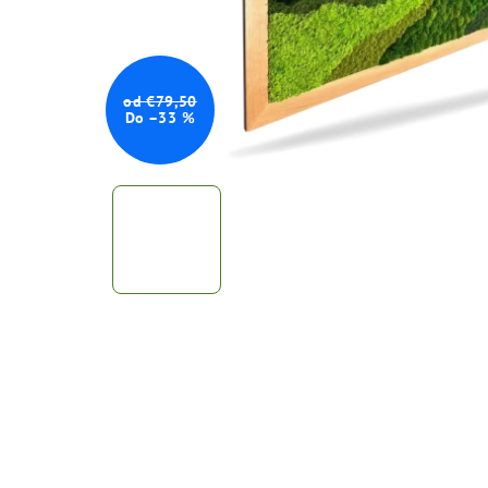
od €79,50
Do –33 %