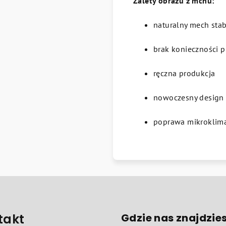
Zalety obrazu z mchu:
naturalny mech sta
brak konieczności p
ręczna produkcja
nowoczesny design 
poprawa mikroklim
takt
Gdzie nas znajdzie