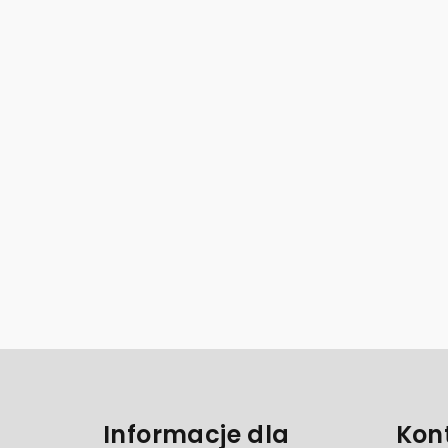
S
t
Informacje dla
Kon
o