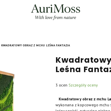
KWADRATOWY OBRAZ Z MCHU LEŚNA FANTAZJA
Kwadratowy
Leśna Fanta
Średnia
3 ocen
Szczegóły oceny
ocena
produktu
Kwadratowy obraz z mchu Le
wynosi
wykonana z kopcowego mchu sy
5,0
leśny spokój, naturalne piękn