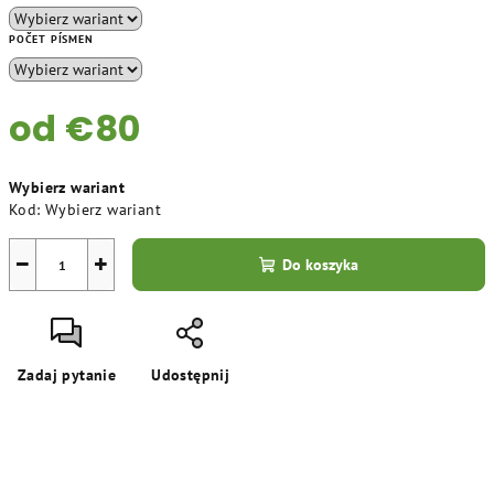
POČET PÍSMEN
od
€80
Cena
Wybierz wariant
jednostkowa:
Kod:
Wybierz wariant
−
+
Do koszyka
Zadaj pytanie
Udostępnij