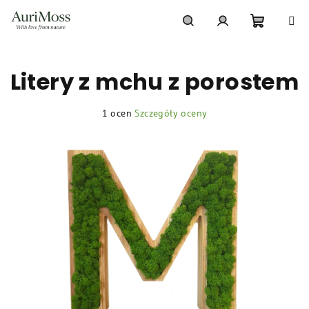
Przejść
do
treści
Koszyk
Szukaj
Zaloguj
Litery z mchu z porostem
się
Średnia
1 ocen
Szczegóły oceny
ocena
produktu
wynosi
5,0
na
5
gwiazdek.