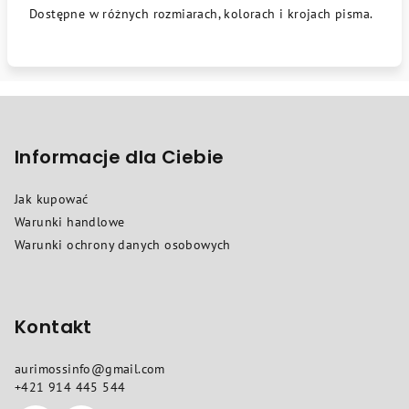
Dostępne w różnych rozmiarach, kolorach i krojach pisma.
S
t
o
Informacje dla Ciebie
p
Jak kupować
k
Warunki handlowe
a
Warunki ochrony danych osobowych
Kontakt
aurimossinfo
@
gmail.com
+421 914 445 544