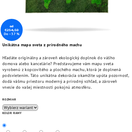
od
€254,50
Do –37 %
Unikátna mapa sveta z prírodného machu
Hľadáte originálny a zároveň ekologický doplnok do vášho
domova alebo kancelárie? Predstavujeme vám mapu sveta
vyrobenú z kopcovitého a plochého machu, ktorá je doplnená
podsvietením. Táto unikátna dekorácia okamžite upúta pozornosť,
dodá vášmu priestoru moderný a prírodný vzhľad, a zároveň
vnesie do vašej miestnosti pokojnú atmosféru.
ROZMIAR
KOLOR RAMY