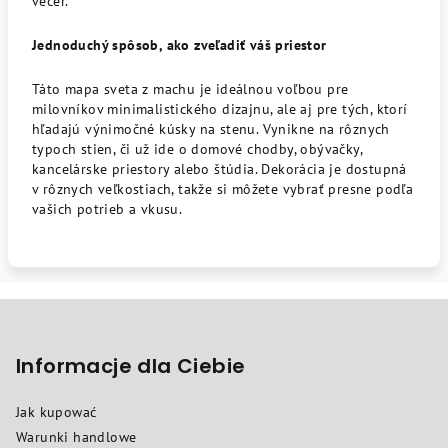
večer.
Jednoduchý spôsob, ako zveľadiť váš priestor
Táto mapa sveta z machu je ideálnou voľbou pre
milovníkov minimalistického dizajnu, ale aj pre tých, ktorí
hľadajú výnimočné kúsky na stenu. Vynikne na rôznych
typoch stien, či už ide o domové chodby, obývačky,
kancelárske priestory alebo štúdia. Dekorácia je dostupná
v rôznych veľkostiach, takže si môžete vybrať presne podľa
vašich potrieb a vkusu.
S
t
o
Informacje dla Ciebie
p
Jak kupować
k
Warunki handlowe