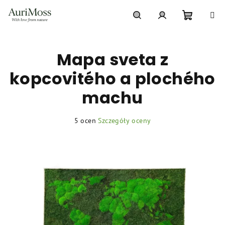
Przejść
do
treści
Koszyk
Szukaj
Zaloguj
Mapa sveta z
się
kopcovitého a plochého
machu
Średnia
5 ocen
Szczegóły oceny
ocena
produktu
wynosi
5,0
na
5
gwiazdek.