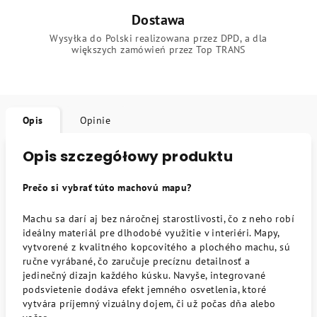
Dostawa
Wysyłka do Polski realizowana przez DPD, a dla
większych zamówień przez Top TRANS
Opis
Opinie
Opis szczegółowy produktu
Prečo si vybrať túto machovú mapu?
Machu sa darí aj bez náročnej starostlivosti, čo z neho robí
ideálny materiál pre dlhodobé využitie v interiéri. Mapy,
vytvorené z kvalitného kopcovitého a plochého machu, sú
ručne vyrábané, čo zaručuje precíznu detailnosť a
jedinečný dizajn každého kúsku. Navyše, integrované
podsvietenie dodáva efekt jemného osvetlenia, ktoré
vytvára príjemný vizuálny dojem, či už počas dňa alebo