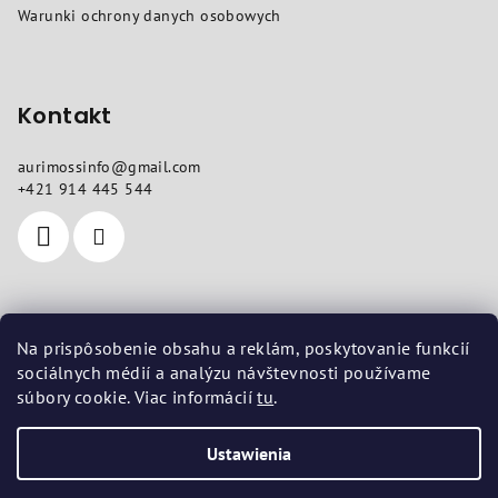
a
Warunki ochrony danych osobowych
Kontakt
aurimossinfo
@
gmail.com
+421 914 445 544
Gdzie nas znajdziesz
Na prispôsobenie obsahu a reklám, poskytovanie funkcií
sociálnych médií a analýzu návštevnosti používame
Siedziba
: Pod dubami 618/10, Liptovská Štiavnica 03401
súbory cookie. Viac informácií
tu
.
Zakład
: Vojenská 14, Košice 04001
Ustawienia
Copyright 2026
aurimoss.sk
. Wszystkie prawa zastrzeżone.