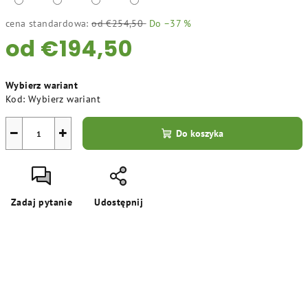
cena standardowa:
od €254,50
Do –37 %
od
€194,50
Cena
Wybierz wariant
jednostkowa:
Kod:
Wybierz wariant
−
+
Do koszyka
Zadaj pytanie
Udostępnij