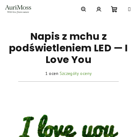
Przejść
do
treści
Koszyk
Szukaj
Zaloguj
Napis z mchu z
się
podświetleniem LED — I
Love You
Średnia
1 ocen
Szczegóły oceny
ocena
produktu
wynosi
5,0
na
5
gwiazdek.