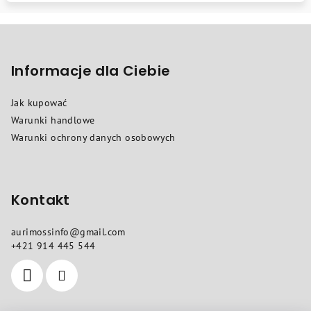
S
t
o
Informacje dla Ciebie
p
Jak kupować
k
Warunki handlowe
a
Warunki ochrony danych osobowych
Kontakt
aurimossinfo
@
gmail.com
+421 914 445 544