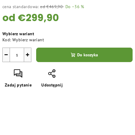
cena standardowa:
od €469,90
Do –36 %
od
€299,90
Cena
Wybierz wariant
jednostkowa:
Kod:
Wybierz wariant
−
+
Do koszyka
Zadaj pytanie
Udostępnij