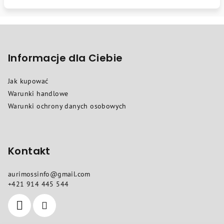
S
t
o
Informacje dla Ciebie
p
Jak kupować
k
Warunki handlowe
a
Warunki ochrony danych osobowych
Kontakt
aurimossinfo
@
gmail.com
+421 914 445 544