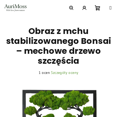
Przejść
do
treści
Koszyk
Szukaj
Zaloguj
Obraz z mchu
się
stabilizowanego Bonsai
– mechowe drzewo
szczęścia
Średnia
1 ocen
Szczegóły oceny
ocena
produktu
wynosi
5,0
na
5
gwiazdek.