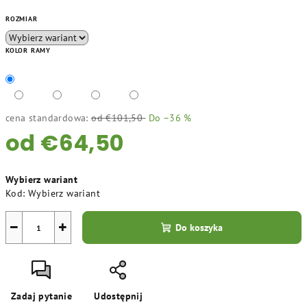
ROZMIAR
KOLOR RAMY
cena standardowa:
od €101,50
Do –36 %
od
€64,50
Cena
Wybierz wariant
jednostkowa:
Kod:
Wybierz wariant
−
+
Do koszyka
Zadaj pytanie
Udostępnij