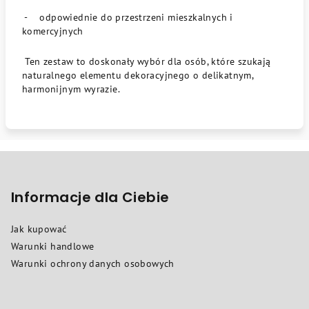
- odpowiednie do przestrzeni mieszkalnych i
komercyjnych
Ten zestaw to doskonały wybór dla osób, które szukają
naturalnego elementu dekoracyjnego o delikatnym,
harmonijnym wyrazie.
S
t
o
Informacje dla Ciebie
p
Jak kupować
k
Warunki handlowe
a
Warunki ochrony danych osobowych