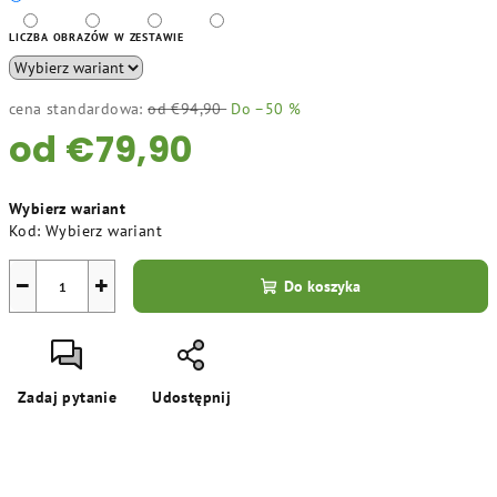
LICZBA OBRAZÓW W ZESTAWIE
cena standardowa:
od €94,90
Do –50 %
od
€79,90
Cena
Wybierz wariant
jednostkowa:
Kod:
Wybierz wariant
−
+
Do koszyka
Zadaj pytanie
Udostępnij