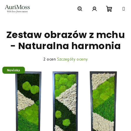
Przejść
do
treści
Koszyk
Szukaj
Zaloguj
Zestaw obrazów z mchu
się
- Naturalna harmonia
Średnia
2 ocen
Szczegóły oceny
ocena
Novinka
produktu
wynosi
5,0
na
5
gwiazdek.