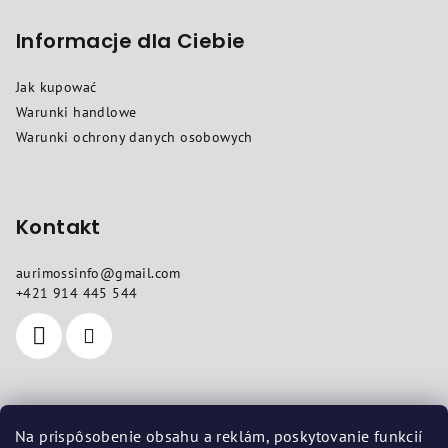
t
o
Informacje dla Ciebie
p
Jak kupować
k
Warunki handlowe
a
Warunki ochrony danych osobowych
Kontakt
aurimossinfo
@
gmail.com
+421 914 445 544
Gdzie nas znajdziesz
Na prispôsobenie obsahu a reklám, poskytovanie funkcií