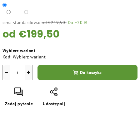
cena standardowa:
od €249,50
Do –20 %
od
€199,50
Cena
Wybierz wariant
jednostkowa:
Kod:
Wybierz wariant
−
+
Do koszyka
Zadaj pytanie
Udostępnij