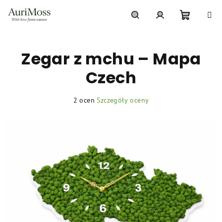
Przejść
do
treści
Koszyk
Szukaj
Zaloguj
Zegar z mchu – Mapa
się
Czech
Średnia
2 ocen
Szczegóły oceny
ocena
produktu
wynosi
5,0
na
5
gwiazdek.