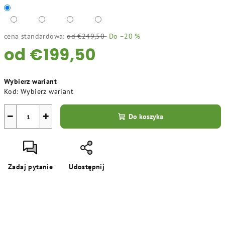
cena standardowa:
od €249,50
Do –20 %
od
€199,50
Cena
Wybierz wariant
jednostkowa:
Kod:
Wybierz wariant
−
+
Do koszyka
Zadaj pytanie
Udostępnij