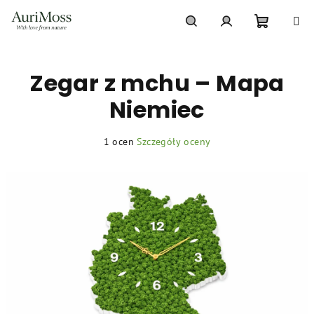
Przejść
do
treści
Koszyk
Szukaj
Zaloguj
Zegar z mchu – Mapa
się
Niemiec
Średnia
1 ocen
Szczegóły oceny
ocena
produktu
wynosi
5,0
na
5
gwiazdek.