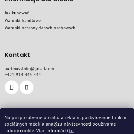
p
Jak kupować
k
Warunki handlowe
a
Warunki ochrony danych osobowych
Kontakt
aurimossinfo
@
gmail.com
+421 914 445 544
Gdzie nas znajdziesz
Na prispôsobenie obsahu a reklám, poskytovanie funkcií
sociálnych médií a analýzu návštevnosti používame
Siedziba
: Pod dubami 618/10, Liptovská Štiavnica 03401
súbory cookie. Viac informácií
tu
.