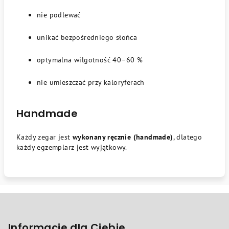
nie podlewać
unikać bezpośredniego słońca
optymalna wilgotność 40–60 %
nie umieszczać przy kaloryferach
Handmade
Każdy zegar jest
wykonany ręcznie (handmade)
, dlatego
każdy egzemplarz jest wyjątkowy.
S
t
o
Informacje dla Ciebie