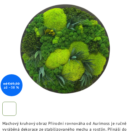
hodnocení
produktu
je
5,0
z
5
hvězdiček.
od €69,50
až –38 %
Machový kruhový obraz Přírodní rovnováha od Aurimoss je ručně
vyráběná dekorace ze stabilizovaného mechu a rostlin. Přináší do