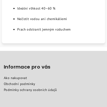
Ideální vlhkost 40–60 %
Nečistit vodou ani chemikáliemi
Prach odstranit jemným vzduchem
Z
á
p
Informace pro vás
a
Ako nakupovat
t
Obchodní podmínky
í
Podmínky ochrany osobních údajů