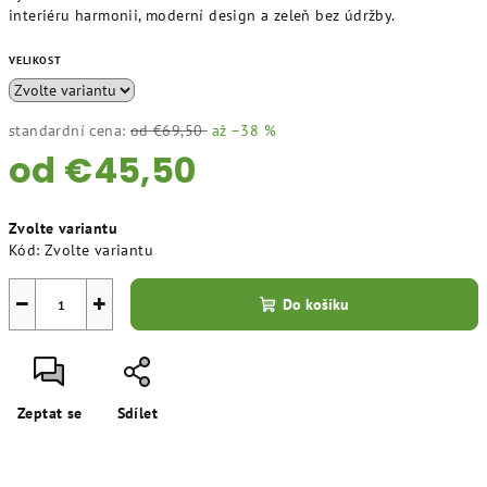
interiéru harmonii, moderní design a zeleň bez údržby.
VELIKOST
standardní cena:
od €69,50
až –38 %
od
€45,50
Měrná
Zvolte variantu
cena:
Kód:
Zvolte variantu
−
+
Do košíku
Zeptat se
Sdílet