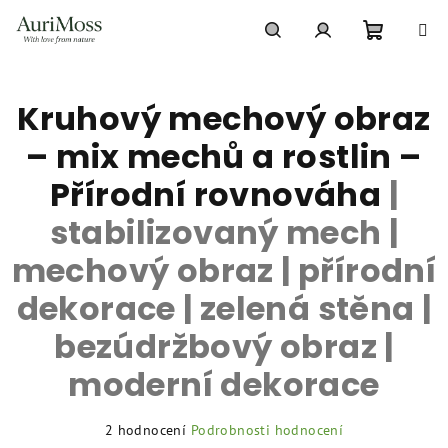
Přejít
na
obsah
Nákupní
Hledat
Přihlášení
Kruhový mechový obraz
košík
– mix mechů a rostlin –
Přírodní rovnováha
|
stabilizovaný mech |
mechový obraz | přírodní
dekorace | zelená stěna |
bezúdržbový obraz |
moderní dekorace
Průměrné
2 hodnocení
Podrobnosti hodnocení