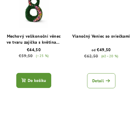
Mechový velikonoční věnec
Vianočný Veniec so sviečkami
ve tvaru zajíčka s květinami
– jarní dekorace
€44,50
€49,50
od
€59,50
(–25 %)
€62,50
(až –20 %)
Průměrné
Průměrné
hodnocení
hodnocení
produktu
produktu
Do košíku
Detail
je
je
5,0
5,0
z
z
5
5
hvězdiček.
hvězdiček.