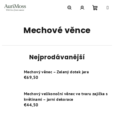
Přejít
na
obsah
Nákupní
Hledat
Přihlášení
Mechové věnce
košík
Nejprodávanější
Mechový věnec – Zelený dotek jara
€69,50
Mechový velikonoční věnec ve tvaru zajíčka s
květinami – jarní dekorace
€44,50