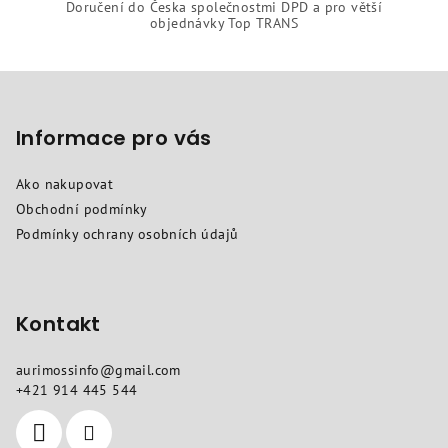
Doručení do Česka společnostmi DPD a pro větší
objednávky Top TRANS
Z
á
p
Informace pro vás
a
Ako nakupovat
t
Obchodní podmínky
í
Podmínky ochrany osobních údajů
Kontakt
aurimossinfo
@
gmail.com
+421 914 445 544