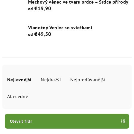
Mechový věnec ve tvaru srdce – Srdce přírody
€19,90
od
Vianočný Veniec so sviečkami
€49,50
od
Ř
a
Nejlevnější
Nejdražší
Nejprodávanější
z
e
Abecedně
n
í
p
Otevřít filtr
r