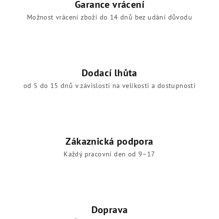
Garance vrácení
p
Možnost vrácení zboží do 14 dnů bez udání důvodu
r
v
k
y
v
Dodací lhůta
ý
od 5 do 15 dnů v závislosti na velikosti a dostupnosti
p
i
s
u
Zákaznická podpora
Každý pracovní den od 9–17
Doprava