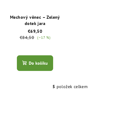
Mechový věnec – Zelený
dotek jara
€69,50
€84,50
(–17 %)
Průměrné
hodnocení
produktu
Do košíku
je
5,0
z
5
5
položek celkem
O
hvězdiček.
v
l
á
d
a
c
í