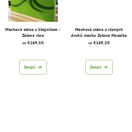
Mechová stěna s lišejníkem -
Mechová stěna z různých
Zelená vlna
druhů mechu Zelená Mozaika
€169,50
€169,50
od
od
Průměrné
Průměrné
hodnocení
hodnocení
produktu
produktu
Detail
Detail
je
je
5,0
5,0
z
z
5
5
hvězdiček.
hvězdiček.