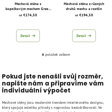
Mechová stěna s
Mechová stěna z různých
kopečkovým mechem Green
druhů mechu a rostlin
Texture
€174,50
€194,50
od
od
Průměrné
Průměrné
hodnocení
hodnocení
produktu
produktu
Detail
Detail
je
je
5,0
5,0
z
z
5
6
položek celkem
5
O
hvězdiček.
hvězdiček.
v
l
á
Pokud jste nenašli svůj rozměr,
d
napište nám a připravíme vám
a
individuální výpočet
c
í
p
Mechové stěny jsou moderním trendem interiérového designu,
r
který spojuje estetiku přírody s naprostou bezúdržbovostí. Ve