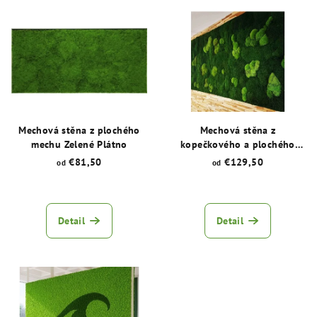
V
o
ý
d
p
u
i
k
s
t
p
ů
r
Mechová stěna z plochého
Mechová stěna z
o
mechu Zelené Plátno
kopečkového a plochého
mechu Lesní Panel
d
€81,50
€129,50
od
od
u
Průměrné
Průměrné
k
hodnocení
hodnocení
produktu
produktu
t
Detail
Detail
je
je
ů
5,0
5,0
z
z
5
5
hvězdiček.
hvězdiček.