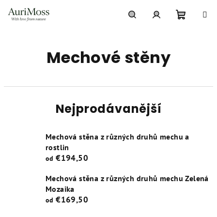
Přejít
na
obsah
Nákupní
Hledat
Přihlášení
Mechové stěny
košík
Nejprodávanější
Mechová stěna z různých druhů mechu a
rostlin
€194,50
od
Mechová stěna z různých druhů mechu Zelená
Mozaika
€169,50
od