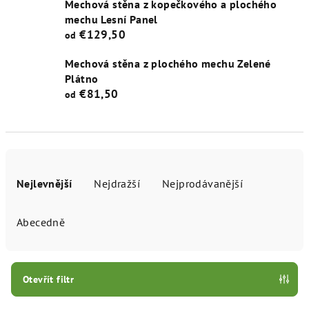
Mechová stěna z kopečkového a plochého
mechu Lesní Panel
€129,50
od
Mechová stěna z plochého mechu Zelené
Plátno
€81,50
od
Ř
a
Nejlevnější
Nejdražší
Nejprodávanější
z
e
Abecedně
n
í
p
Otevřít filtr
r