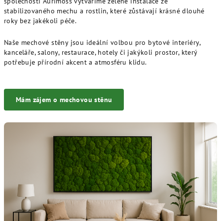
společnosti Aurimoss vytváříme zelené instalace ze
v
stabilizovaného mechu a rostlin, které zůstávají krásné dlouhé
k
roky bez jakékoli péče.
y
v
Naše mechové stěny jsou ideální volbou pro bytové interiéry,
ý
kanceláře, salony, restaurace, hotely či jakýkoli prostor, který
p
potřebuje přírodní akcent a atmosféru klidu.
i
s
u
Mám zájem o mechovou stěnu