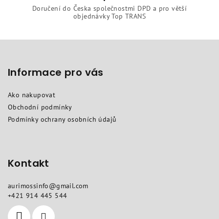
Doručení do Česka společnostmi DPD a pro větší
objednávky Top TRANS
Z
á
p
Informace pro vás
a
Ako nakupovat
t
Obchodní podmínky
í
Podmínky ochrany osobních údajů
Kontakt
aurimossinfo
@
gmail.com
+421 914 445 544