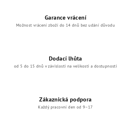
y
v
Garance vrácení
ý
p
Možnost vrácení zboží do 14 dnů bez udání důvodu
i
s
u
Dodací lhůta
od 5 do 15 dnů v závislosti na velikosti a dostupnosti
Zákaznická podpora
Každý pracovní den od 9–17