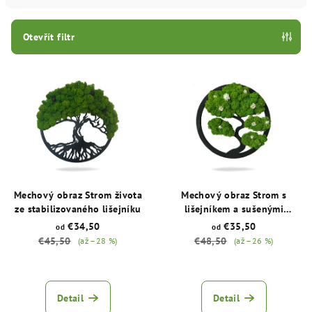
í
p
Otevřít filtr
r
V
o
ý
d
p
u
i
k
s
t
p
ů
r
Mechový obraz Strom života
Mechový obraz Strom s
o
ze stabilizovaného lišejníku
lišejníkem a sušenými
květinami
d
€34,50
€35,50
od
od
€45,50
€48,50
(až –28 %)
(až –26 %)
u
k
Průměrné
Průměrné
hodnocení
hodnocení
t
produktu
produktu
Detail
Detail
ů
je
je