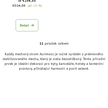
€254,50
od
€324,50
(až –21 %)
Průměrné
hodnocení
produktu
Detail
je
5,0
z
5
11
položek celkem
O
hvězdiček.
v
Každý mechový strom Aurimoss je ručně vyráběn z prémiového
l
stabilizovaného mechu, který je zcela bezúdržbový. Tento přírodní
á
prvek je ideální dekorací pro byty, kanceláře, hotely a komerční
d
prostory, přinášející harmonii a pocit zeleně.
a
c
í
p
r
v
k