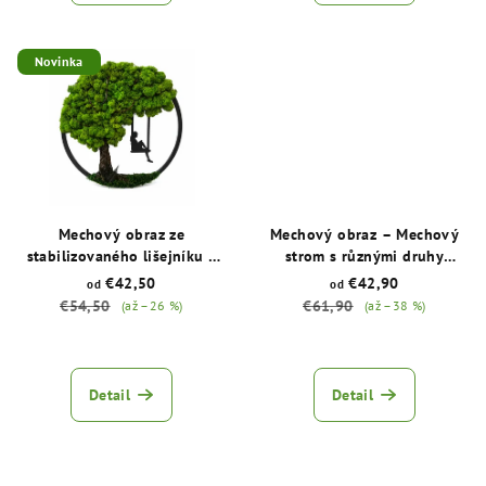
5,0
5,0
z
z
5
5
Novinka
hvězdiček.
hvězdiček.
Mechový obraz ze
Mechový obraz – Mechový
stabilizovaného lišejníku a
strom s různými druhy
kůry – Strom snů
lišejníku
€42,50
€42,90
od
od
€54,50
€61,90
(až –26 %)
(až –38 %)
Průměrné
Průměrné
hodnocení
hodnocení
produktu
produktu
Detail
Detail
je
je
5,0
5,0
z
z
5
5