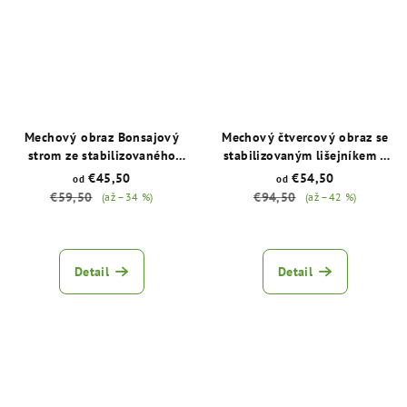
hvězdiček.
hvězdiček.
Mechový obraz Bonsajový
Mechový čtvercový obraz se
strom ze stabilizovaného
stabilizovaným lišejníkem a
lišejníku
stromem
€45,50
€54,50
od
od
€59,50
€94,50
(až –34 %)
(až –42 %)
Průměrné
Průměrné
hodnocení
hodnocení
produktu
produktu
Detail
Detail
je
je
5,0
5,0
z
z
5
5
hvězdiček.
hvězdiček.