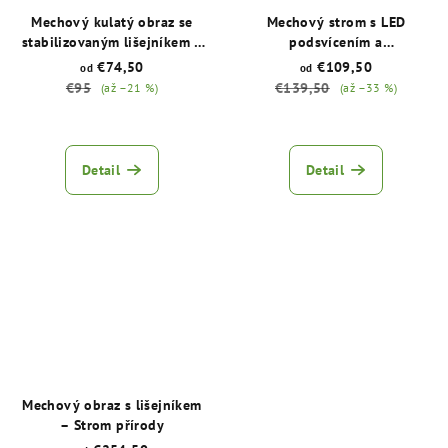
Mechový kulatý obraz se
Mechový strom s LED
stabilizovaným lišejníkem a
podsvícením a
stromem
stabilizovaným lišejníkovým
€74,50
€109,50
od
od
mechem
Stabilizovaný
€95
€139,50
(až –21 %)
(až –33 %)
lišejník | LED podsvícení |
Ruční výroba
Průměrné
Průměrné
hodnocení
hodnocení
produktu
produktu
Detail
Detail
je
je
5,0
5,0
z
z
5
5
hvězdiček.
hvězdiček.
Mechový obraz s lišejníkem
– Strom přírody