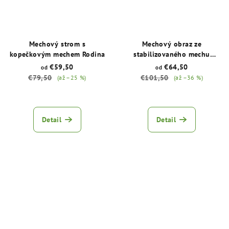
Mechový strom s
Mechový obraz ze
kopečkovým mechem Rodina
stabilizovaného mechu
Bonsaj – mechový strom
€59,50
€64,50
od
od
štěstí
€79,50
€101,50
(až –25 %)
(až –36 %)
Průměrné
Průměrné
hodnocení
hodnocení
produktu
produktu
Detail
Detail
je
je
5,0
5,0
z
z
5
5
hvězdiček.
hvězdiček.