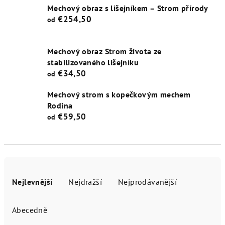
Mechový obraz s lišejníkem – Strom přírody
€254,50
od
Mechový obraz Strom života ze
stabilizovaného lišejníku
€34,50
od
Mechový strom s kopečkovým mechem
Rodina
€59,50
od
Ř
a
Nejlevnější
Nejdražší
Nejprodávanější
z
e
Abecedně
n