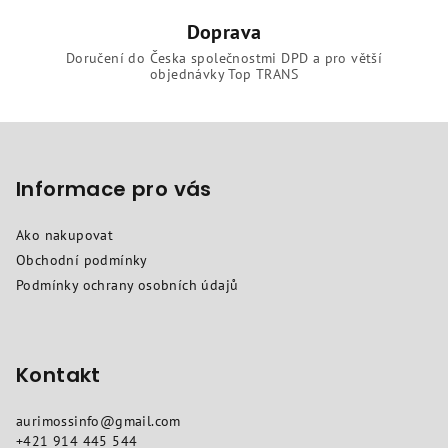
Doprava
Doručení do Česka společnostmi DPD a pro větší
objednávky Top TRANS
Z
á
p
Informace pro vás
a
Ako nakupovat
t
Obchodní podmínky
í
Podmínky ochrany osobních údajů
Kontakt
aurimossinfo
@
gmail.com
+421 914 445 544