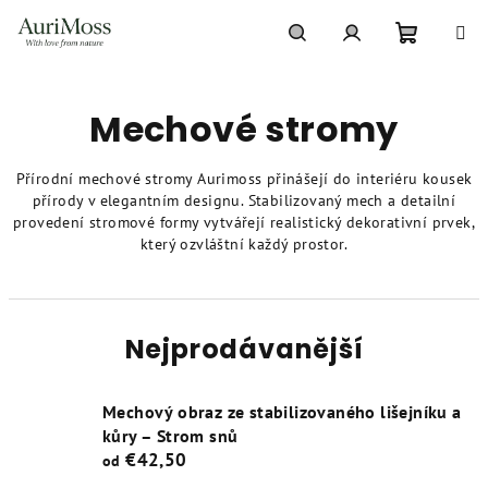
Přejít
na
obsah
Nákupní
Hledat
Přihlášení
Mechové stromy
košík
Přírodní mechové stromy Aurimoss přinášejí do interiéru kousek
přírody v elegantním designu. Stabilizovaný mech a detailní
provedení stromové formy vytvářejí realistický dekorativní prvek,
který ozvláštní každý prostor.
Nejprodávanější
Mechový obraz ze stabilizovaného lišejníku a
kůry – Strom snů
€42,50
od