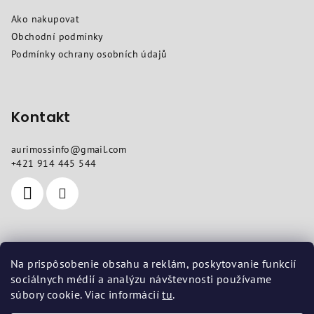
a
Ako nakupovat
t
Obchodní podmínky
í
Podmínky ochrany osobních údajů
Kontakt
aurimossinfo
@
gmail.com
+421 914 445 544
Kde nás najdete
Na prispôsobenie obsahu a reklám, poskytovanie funkcií
sociálnych médií a analýzu návštevnosti používame
Sídlo
: Pod dubami 618/10, Liptovská Štiavnica 03401
súbory cookie. Viac informácií
tu
.
Provozovna
: Vojenská 14, Košice 04001