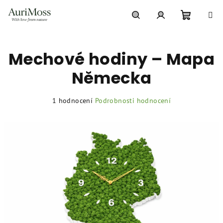
Přejít
na
obsah
Nákupní
Hledat
Přihlášení
Mechové hodiny – Mapa
košík
Německa
Průměrné
1 hodnocení
Podrobnosti hodnocení
hodnocení
produktu
je
5,0
z
5
hvězdiček.