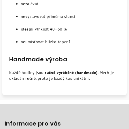
nezalévat
nevystavovat přímému slunci
ideální vlhkost 40–60 %
neumísťovat blízko topení
Handmade výroba
Každé hodiny jsou
ručně vyráběné (handmade)
. Mech je
ukládán ručně, proto je každý kus unikátní.
Z
á
p
Informace pro vás