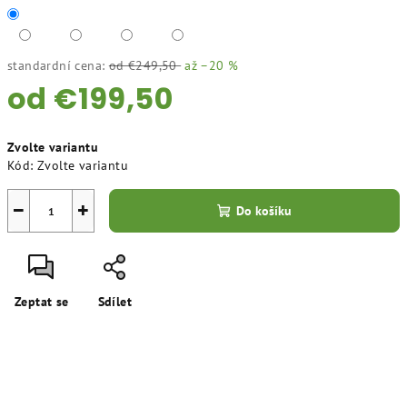
standardní cena:
od €249,50
až –20 %
od
€199,50
Měrná
Zvolte variantu
cena:
Kód:
Zvolte variantu
−
+
Do košíku
Zeptat se
Sdílet