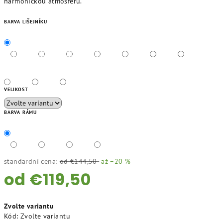
harmonickou atmosféru.
BARVA LIŠEJNÍKU
VELIKOST
BARVA RÁMU
standardní cena:
od €144,50
až –20 %
od
€119,50
Měrná
Zvolte variantu
cena:
Kód:
Zvolte variantu