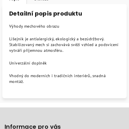
Detailní popis produktu
Výhody mechového obrazu
Lišejník je antialergický, ekologický a bezúdržbový.
Stabilizovaný mech si zachovává svěží vzhled a podsvícení
vytváří příjemnou atmosféru.
Univerzální doplněk
Vhodný do moderních i tradičních interiérů, snadná
montáž.
Z
á
p
Informace pro vás