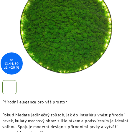
z
5
hvězdiček.
od
€144,50
až –20 %
Přírodní elegance pro váš prostor
Pokud hledáte jedinečný způsob, jak do interiéru vnést přírodní
prvek, kulatý mechový obraz s lišejníkem a podsvícením je ideální
volbou. Spojuje moderní design s přírodními prvky a vytváří