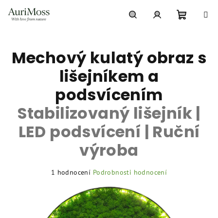
Přejít
na
obsah
Nákupní
Hledat
Přihlášení
Mechový kulatý obraz s
košík
lišejníkem a
podsvícením
Stabilizovaný lišejník |
LED podsvícení | Ruční
výroba
Průměrné
1 hodnocení
Podrobnosti hodnocení
hodnocení
produktu
je
5,0