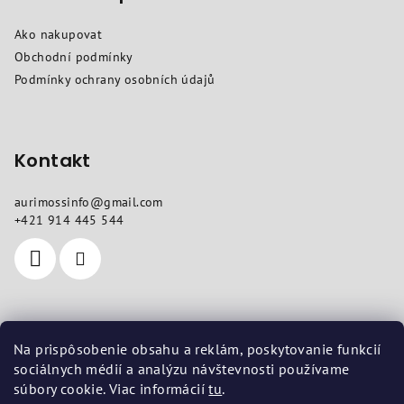
a
Ako nakupovat
t
Obchodní podmínky
í
Podmínky ochrany osobních údajů
Kontakt
aurimossinfo
@
gmail.com
+421 914 445 544
Kde nás najdete
Na prispôsobenie obsahu a reklám, poskytovanie funkcií
sociálnych médií a analýzu návštevnosti používame
Sídlo
: Pod dubami 618/10, Liptovská Štiavnica 03401
súbory cookie. Viac informácií
tu
.
Provozovna
: Vojenská 14, Košice 04001