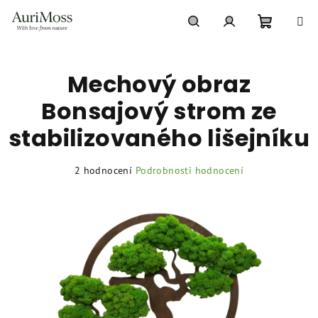
Přejít
na
obsah
Nákupní
Hledat
Přihlášení
Mechový obraz
košík
Bonsajový strom ze
stabilizovaného lišejníku
Průměrné
2 hodnocení
Podrobnosti hodnocení
hodnocení
produktu
je
5,0
z
5
hvězdiček.