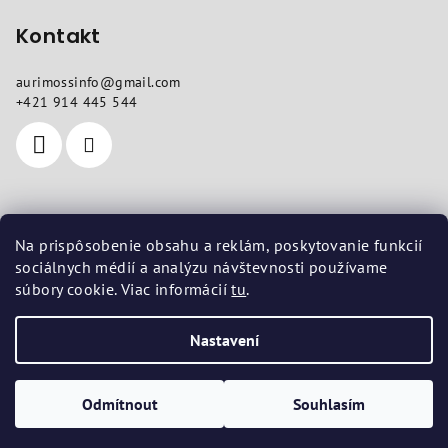
Kontakt
aurimossinfo
@
gmail.com
+421 914 445 544
Kde nás najdete
Na prispôsobenie obsahu a reklám, poskytovanie funkcií
sociálnych médií a analýzu návštevnosti používame
Sídlo
: Pod dubami 618/10, Liptovská Štiavnica 03401
súbory cookie. Viac informácií
tu
.
Provozovna
: Vojenská 14, Košice 04001
Nastavení
Copyright 2026
aurimoss.sk
. Všechna práva vyhrazena.
Upravit
nastavení cookies
Odmítnout
Souhlasím
Vytvořil Shoptet