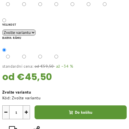
VELIKOST
BARVA RÁMU
standardní cena:
od €59,50
až –34 %
od
€45,50
Měrná
Zvolte variantu
cena:
Kód:
Zvolte variantu
−
+
Do košíku