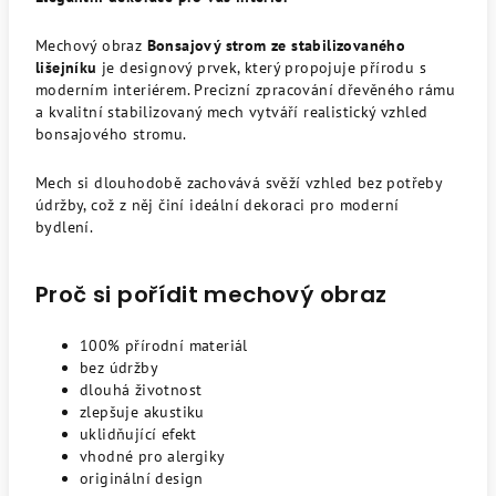
Mechový obraz
Bonsajový strom ze stabilizovaného
lišejníku
je designový prvek, který propojuje přírodu s
moderním interiérem. Precizní zpracování dřevěného rámu
a kvalitní stabilizovaný mech vytváří realistický vzhled
bonsajového stromu.
Mech si dlouhodobě zachovává svěží vzhled bez potřeby
údržby, což z něj činí ideální dekoraci pro moderní
bydlení.
Proč si pořídit mechový obraz
100% přírodní materiál
bez údržby
dlouhá životnost
zlepšuje akustiku
uklidňující efekt
vhodné pro alergiky
originální design