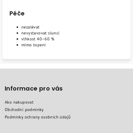
Péče
nezalévat
nevystavovat slunci
vlhkost 40–60 %
mimo topení
Z
á
p
Informace pro vás
a
Ako nakupovat
t
Obchodní podmínky
í
Podmínky ochrany osobních údajů