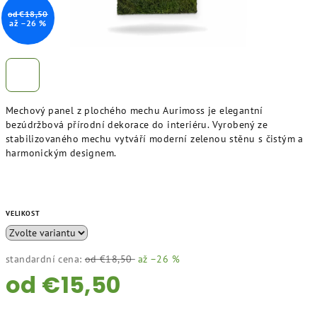
od €18,50
až –26 %
Mechový panel z plochého mechu Aurimoss je elegantní
bezúdržbová přírodní dekorace do interiéru. Vyrobený ze
stabilizovaného mechu vytváří moderní zelenou stěnu s čistým a
harmonickým designem.
VELIKOST
standardní cena:
od €18,50
až –26 %
od
€15,50
Měrná