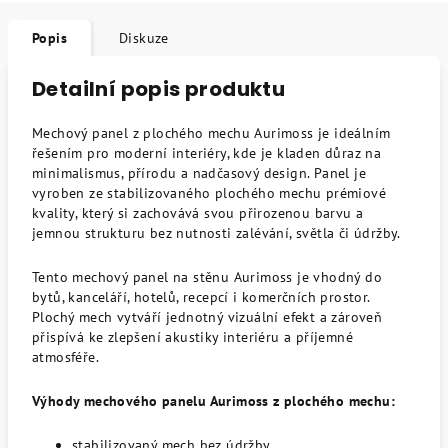
Popis
Diskuze
Detailní popis produktu
Mechový panel z plochého mechu Aurimoss je ideálním
řešením pro moderní interiéry, kde je kladen důraz na
minimalismus, přírodu a nadčasový design. Panel je
vyroben ze stabilizovaného plochého mechu prémiové
kvality, který si zachovává svou přirozenou barvu a
jemnou strukturu bez nutnosti zalévání, světla či údržby.
Tento mechový panel na stěnu Aurimoss je vhodný do
bytů, kanceláří, hotelů, recepcí i komerčních prostor.
Plochý mech vytváří jednotný vizuální efekt a zároveň
přispívá ke zlepšení akustiky interiéru a příjemné
atmosféře.
Výhody mechového panelu Aurimoss z plochého mechu:
stabilizovaný mech bez údržby