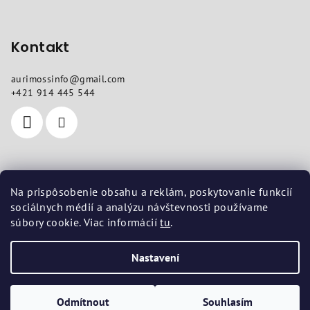
Kontakt
aurimossinfo
@
gmail.com
+421 914 445 544
Kde nás najdete
Na prispôsobenie obsahu a reklám, poskytovanie funkcií
sociálnych médií a analýzu návštevnosti používame
Sídlo
: Pod dubami 618/10, Liptovská Štiavnica 03401
súbory cookie. Viac informácií
tu
.
Provozovna
: Vojenská 14, Košice 04001
Nastavení
Copyright 2026
aurimoss.sk
. Všechna práva vyhrazena.
Upravit
nastavení cookies
Odmítnout
Souhlasím