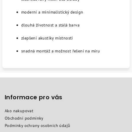
moderní a minimalistický design
dlouhá životnost a stálá barva
zlepšení akustiky místnosti
snadná montáž a možnost řešení na míru
Z
á
p
Informace pro vás
a
Ako nakupovat
t
Obchodní podmínky
í
Podmínky ochrany osobních údajů