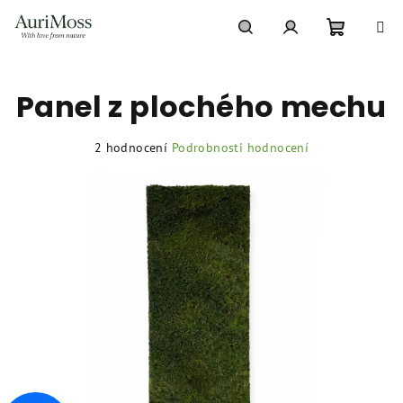
Přejít
na
obsah
Nákupní
Hledat
Přihlášení
Panel z plochého mechu
košík
Průměrné
2 hodnocení
Podrobnosti hodnocení
hodnocení
produktu
je
5,0
z
5
hvězdiček.