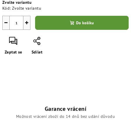
Zvolte variantu
cena:
Kód:
Zvolte variantu
−
+
Do košíku
Zeptat se
Sdílet
Garance vrácení
Možnost vrácení zboží do 14 dnů bez udání důvodu