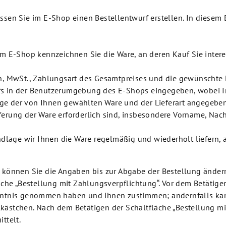
üssen Sie im E-Shop einen Bestellentwurf erstellen. In diese
m E-Shop kennzeichnen Sie die Ware, an deren Kauf Sie interess
en, MwSt., Zahlungsart des Gesamtpreises und die gewünschte 
fs in der Benutzerumgebung des E-Shops eingegeben, wobei In
ge der von Ihnen gewählten Ware und der Lieferart angegebe
 Lieferung der Ware erforderlich sind, insbesondere Vorname, N
undlage wir Ihnen die Ware regelmäßig und wiederholt liefern,
 können Sie die Angaben bis zur Abgabe der Bestellung ändern
läche „Bestellung mit Zahlungsverpflichtung“. Vor dem Betätig
nntnis genommen haben und ihnen zustimmen; andernfalls kann 
kästchen. Nach dem Betätigen der Schaltfläche „Bestellung mi
ttelt.