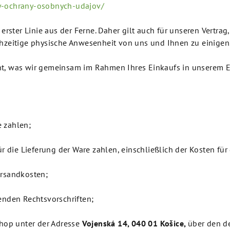
y-ochrany-osobnych-udajov/
 erster Linie aus der Ferne. Daher gilt auch für unseren Vert
chzeitige physische Anwesenheit von uns und Ihnen zu einigen
t, was wir gemeinsam im Rahmen Ihres Einkaufs in unserem E-
e zahlen;
ür die Lieferung der Ware zahlen, einschließlich der Kosten fü
ersandkosten;
enden Rechtsvorschriften;
Shop unter der Adresse
Vojensk
á
14, 040 01 Ko
š
ice
,
über den de