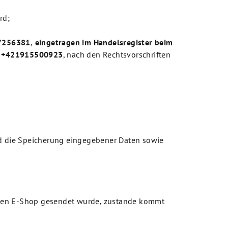
rd;
7256381
,
eing
e
tragen
im Handelsregister beim
r
+421915500923
, nach den Rechtsvorschriften
nd die Speicherung eingegebener Daten sowie
r den E-Shop gesendet wurde, zustande kommt