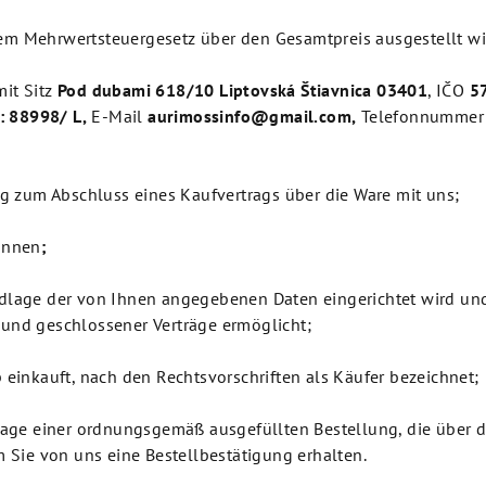
em Mehrwertsteuergesetz über den Gesamtpreis ausgestellt wi
mit Sitz
Pod dubami 618/10 Liptovská
Štiavnica 03401
, IČO
5
: 88998/ L,
E-Mail
aurimossinfo@gmail.com
,
Telefonnumme
ag zum Abschluss eines Kaufvertrags über die Ware mit uns;
können
;
undlage der von Ihnen angegebenen Daten eingerichtet wird u
 und geschlossener Verträge ermöglicht;
 einkauft, nach den Rechtsvorschriften als Käufer bezeichnet;
ndlage einer ordnungsgemäß ausgefüllten Bestellung, die übe
Sie von uns eine Bestellbestätigung erhalten.