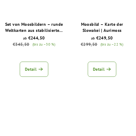
Set von Moosbildern – runde
Moosbild – Karte der
Weltkarten aus stabilisiertem
Slowakei | Aurimoss
Islandmoos
Stabilisiertes
€244,50
€249,50
ab
ab
Islandmoos | Natürliche
€345,50
€299,50
(bis zu –30 %)
(bis zu –22 %)
Dekoration | Handgefertigt
Die
Die
durchschnittliche
durchschnittliche
Produktbewertung
Produktbewertu
Detail
Detail
ist
ist
5,0
5,0
von
von
5
5
Sternen.
Sternen.