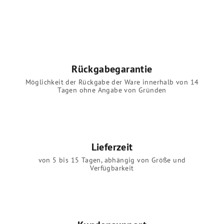
m
e
n
t
e
d
Rückgabegarantie
e
r
Möglichkeit der Rückgabe der Ware innerhalb von 14
Tagen ohne Angabe von Gründen
L
i
s
t
e
Lieferzeit
von 5 bis 15 Tagen, abhängig von Größe und
Verfügbarkeit