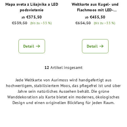
Mapa sveta z Lišajníka a LED
Weltkarte aus Kugel- und
podsvietenie
Flachmoos mit LED-
Hintergrundbeleuchtung
€375,50
€455,50
ab
ab
€539,50
€654,50
(bis zu –33 %)
(bis zu –33 %)
Die
Die
durchschnittliche
durchschnittliche
Produktbewertung
Produktbewertu
Detail
Detail
ist
ist
5,0
5,0
von
von
5
12
Artikel insgesamt
5
S
Sternen.
Sternen.
t
Jede Weltkarte von Aurimoss wird handgefertigt aus
e
hochwertigem, stabilisiertem Moos, das pflegefrei ist und über
u
Jahre sein natürliches Aussehen behält. Die grüne
e
Wanddekoration als Karte bietet ein modernes, ökologisches
r
Design und einen originellen Blickfang für jeden Raum.
e
l
e