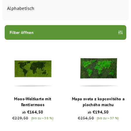
d
Alphabetisch
u
k
t
Filter öffnen
s
L
o
i
r
s
t
t
i
e
e
d
r
e
u
Moos-Weltkarte mit
Mapa sveta z kopcovitého a
r
n
Rentiermoos
plochého machu
P
g
€164,50
€194,50
ab
ab
€229,50
€254,50
(bis zu –38 %)
(bis zu –37 %)
r
o
Die
Die