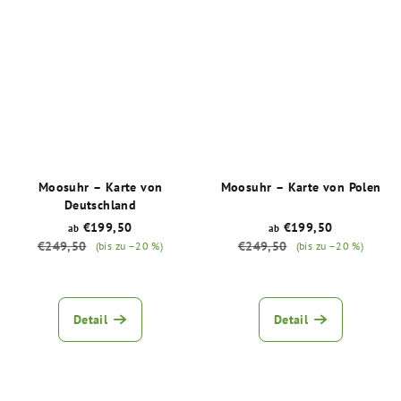
5,0
5,0
von
von
5
5
Sternen.
Sternen.
Moosuhr – Karte von
Moosuhr – Karte von Polen
Deutschland
€199,50
€199,50
ab
ab
€249,50
€249,50
(bis zu –20 %)
(bis zu –20 %)
Die
Die
durchschnittliche
durchschnittliche
Produktbewertung
Produktbewertu
Detail
Detail
ist
ist
5,0
5,0
von
von
5
5