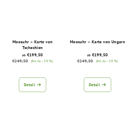
Sternen.
Sternen.
Moosuhr – Karte von
Moosuhr – Karte von Ungarn
Tschechien
€199,50
€199,50
ab
ab
€249,50
€249,50
(bis zu –20 %)
(bis zu –20 %)
Die
Die
durchschnittliche
durchschnittliche
Produktbewertung
Produktbewertu
Detail
Detail
ist
ist
5,0
5,0
von
von
5
5
Sternen.
Sternen.