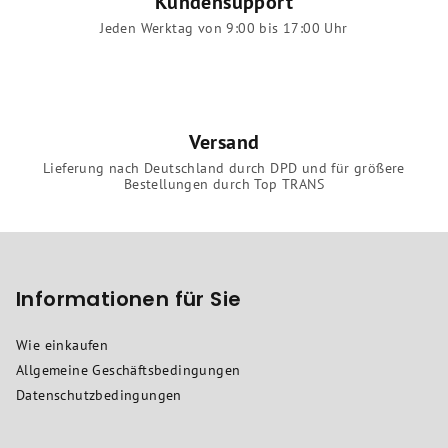
Kundensupport
Jeden Werktag von 9:00 bis 17:00 Uhr
Versand
Lieferung nach Deutschland durch DPD und für größere
Bestellungen durch Top TRANS
F
u
ß
Informationen für Sie
z
Wie einkaufen
e
Allgemeine Geschäftsbedingungen
i
Datenschutzbedingungen
l
e