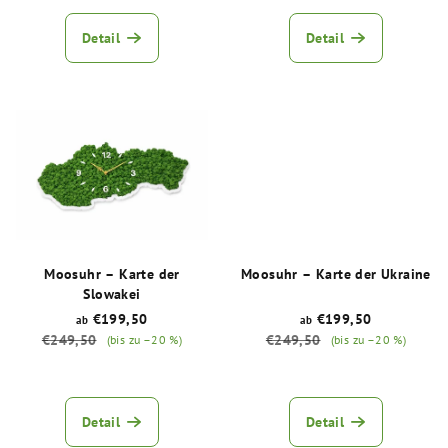
durchschnittliche
durchschnittliche
d
Produktbewertung
Produktbewertu
Detail
Detail
u
ist
ist
k
5,0
5,0
von
von
t
5
5
e
Sternen.
Sternen.
Moosuhr – Karte der
Moosuhr – Karte der Ukraine
Slowakei
€199,50
€199,50
ab
ab
€249,50
€249,50
(bis zu –20 %)
(bis zu –20 %)
Die
Die
durchschnittliche
durchschnittliche
Produktbewertung
Produktbewertu
Detail
Detail
ist
ist