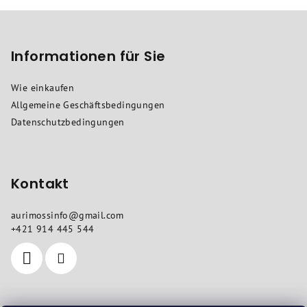
F
u
ß
Informationen für Sie
z
Wie einkaufen
e
Allgemeine Geschäftsbedingungen
i
Datenschutzbedingungen
l
e
Kontakt
aurimossinfo
@
gmail.com
+421 914 445 544