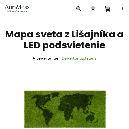
Zum
Inhalt
springen
Warenko
Suchen
Login
Mapa sveta z Lišajníka a
LED podsvietenie
Die
4 Bewertungen
Bewertungsdetails
durchschnittliche
Produktbewertung
ist
5,0
von
5
Sternen.