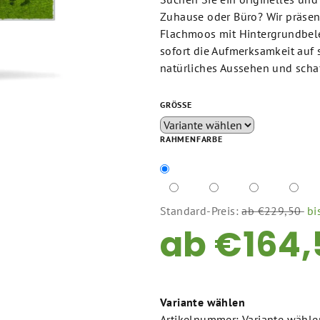
von
Zuhause oder Büro? Wir präsen
5
Flachmoos mit Hintergrundbele
Sternen.
sofort die Aufmerksamkeit auf
natürliches Aussehen und schaf
GRÖSSE
RAHMENFARBE
Standard-Preis:
ab €229,50
bi
ab
€164,
Verkaufspreis:
Variante wählen
Artikelnummer:
Variante wähle