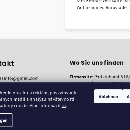
Diese Moos-Weltkarte pas
Wohnzimmer, Büros oder S
takt
Wo Sie uns finden
Firmensitz
: Pod dubami 618
ssinfo
@
gmail.com
Liptovská Štiavnica 03401
14 445 544
Betriebsstätte
: Vojenská 14,
benie obsahu a reklám, poskytovanie
Ablehnen
A
04001
iálnych médií a analýzu návštevnosti
úbory cookie. Viac informácií
tu
.
ngen
Copyright 2026
au