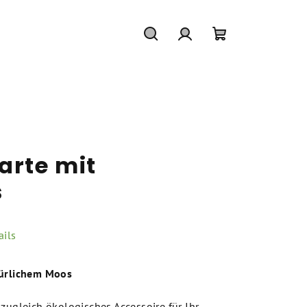
Suchen
Login
Warenkorb
rte mit
s
ils
türlichem Moos
 zugleich ökologisches Accessoire für Ihr