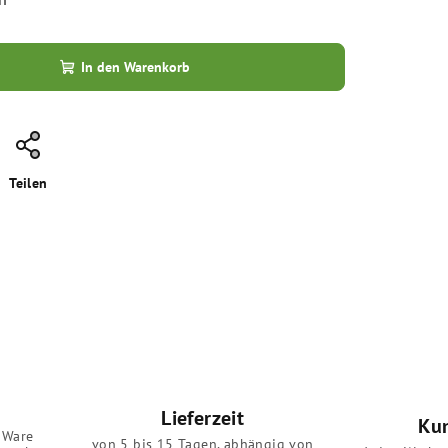
In den Warenkorb
Teilen
Lieferzeit
Ku
 Ware
von 5 bis 15 Tagen, abhängig von