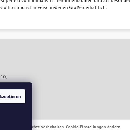
st perfekt zu minimalistischen Innenräumen und als besondere
tudios und ist in verschiedenen Größen erhältlich.
/10,
 Košice
kzeptieren
rimoss.sk
. Alle Rechte vorbehalten.
Cookie-Einstellungen ändern