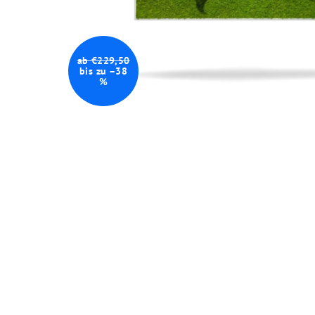
ab €229,50
bis zu –38
%