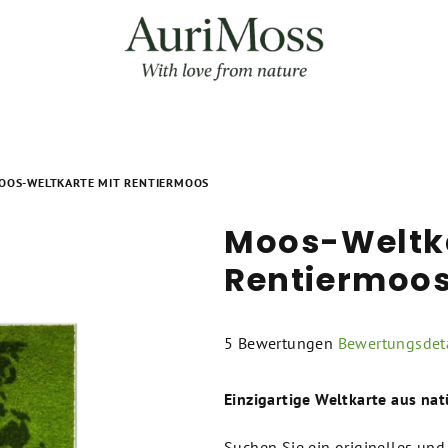
OOS-WELTKARTE MIT RENTIERMOOS
Moos-Weltka
Rentiermoo
Die
5 Bewertungen
Bewertungsdeta
durchschnittliche
Produktbewertung
Einzigartige Weltkarte aus na
ist
5,0
Suchen Sie ein originelles und