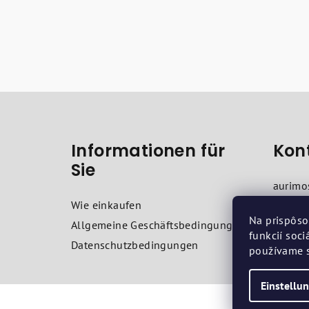
F
u
Informationen für
Kon
ß
Sie
z
aurimo
e
+421 9
Wie einkaufen
Na prispôso
Allgemeine Geschäftsbedingungen
i
funkcií soc
Datenschutzbedingungen
používame s
l
e
Einstellu