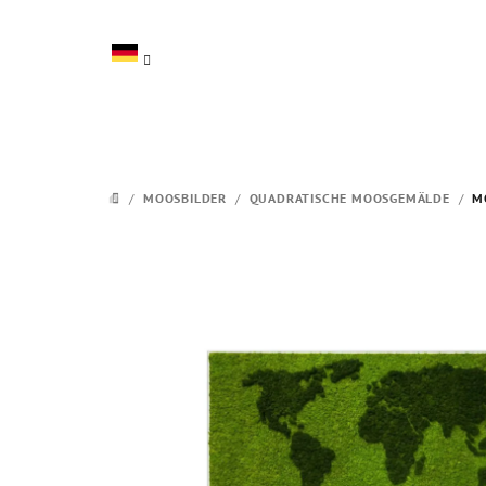
Zum
Inhalt
springen
/
MOOSBILDER
/
QUADRATISCHE MOOSGEMÄLDE
/
M
STARTSEITE